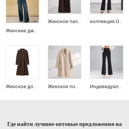
Женское пальто из высококачественной зимней шерсти на заказ, длинное, с двумя пуговицами и поясом, элегантный стиль, декоративные пуговицы
коллекция Осень-Зима 2025 — новые свободные прямые повседневные брюки с высокой талией, размер — облегающий крой с однотонным рисунком
Женские джинсы осеннего уличного стиля с высокой талией, широкими штанинами, расклешенные, с длинными рукавами, застежкой-молнией, устойчивые к морщинам
Женское длинное двустороннее однотонное шерстяное пальто с поясом, зимнее двубортное тренч-пальто из кашемира и шерсти
Женское повседневное пальто из шерсти приталенного кроя, однотонная теплая куртка с длинными рукавами на осень и зиму, свободное пальто — акция по случаю сырьевой обработки
Индивидуальные расклешенные брюки с широкими штанинами для женщин, повседневные рабочие брюки
Где найти лучшие оптовые предложения на