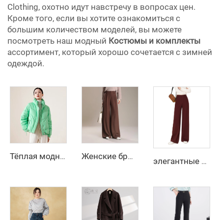
Clothing, охотно идут навстречу в вопросах цен.
Кроме того, если вы хотите ознакомиться с
большим количеством моделей, вы можете
посмотреть наш модный
Костюмы и комплекты
ассортимент, который хорошо сочетается с зимней
одеждой.
Тёплая модная водонепроницаемая женская пуховая куртка, наклонный карман, простой стоячий воротник, без капюшона, длинная пуховая куртка для женщин
Женские брюки с высокой и средней посадкой, офисные брюки, широкие прямые длинные брюки на осень-зиму
элегантные женские узкие брюки 2025, удобные повседневные длинные брюки из флисового материала с эластичными карманами и логотипом