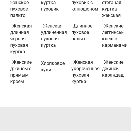
женское
куртка-
пуховик с
стеганая
пуховое
пуховик
капюшоном
куртка
пальто
женская
Женская
Женская
Длинное
Женские
длинная
удлинённая
пуховое
леггинсы-
черная
пуховая
пальто
клеш с
пуховая
куртка
карманами
куртка
Женские
Женская
Женские
Хлопковое
джинсы с
укороченная
джинсы-
худи
прямым
пуховая
карандаш
кроем
куртка