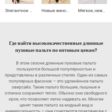
Новые женские формальные офисные брюки, женские рабочие повседневные брюки-леггинсы с карманами, расширенные к низу
Мягкое, нежное пальто из шерсти с воротником-стойкой, пояс на талии, льстящее фигуре, средней длины, шерстяное пальто
Элегантное женское зимнее стёганое шерстяное пальто с застёжкой из кашемира, с логотипом, базовый цвет, новая коллекция
Где найти высококачественные длинные
пуховые пальто по оптовым ценам?
В этом сезоне длинные пуховые пальто
пользуются большой популярностью и
представлены в различных стилях. Один из самых
популярных фасонов — это удлинённое пальто
оверсайз. Такие пальто большие, пышные и
отлично сохраняют тепло. Обычно они свободного
кроя, что позволяет легко надевать их. Многие
ценят такие пальто за модный вид и
универсальность — они сочетаются практически с