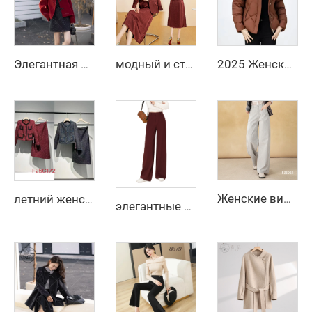
Элегантная красная куртка с длинным рукавом для девочки на осень и зиму, повседневная однотонная модель из женской шерсти и смесовых материалов
модный и стильный костюм-свитер на осень 2025, жакет, юбка с V-образным вырезом, двухкомпонентный костюм
2025 Женская укороченная узкая пуховая куртка с объемными рукавами, теплая белая куртка с пуховым утеплителем, новая модная зимняя модель
Женские винтажные прямые эластичные джинсовые брюки, дышащие темные широкие брюки для лета и осени, подходят для делового стиля
летний женский короткий костюм 2025 года в французском стиле, двухкомпонентный, с юбкой до колена и пальто
элегантные женские узкие брюки 2025, удобные повседневные длинные брюки из флисового материала с эластичными карманами и логотипом