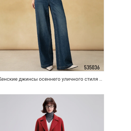
Женские джинсы осеннего уличного стиля с высокой талией, широкими штанинами, расклешенные, с длинными рукавами, застежкой-молнией, устойчивые к морщинам