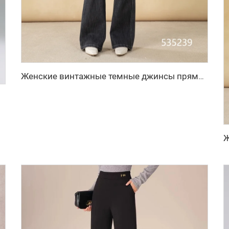
Женские винтажные темные джинсы прямого кроя с эластичной тканью, дышащие, свободного покроя, широкие, для делового гардероба, простой модный стиль
адка, с поясом