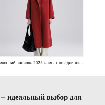
весенний новинка 2025, элегантное длинное кашемировое пальто с поясом, свободного кроя, с отложным воротником, пальто из корейской шерсти с эффектом водяной ряби, женское
 — идеальный выбор для