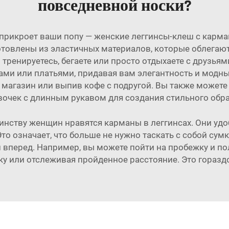
повседневной носки?
прикроет ваши попу — женские леггинсы-клеш с карман
товлены из эластичных материалов, которые облегают 
 тренируетесь, бегаете или просто отдыхаете с друзь
ами или платьями, придавая вам элегантность и модны
 магазин или выпив кофе с подругой. Вы также можете 
вочек с длинным рукавом
для создания стильного обра
ству женщин нравятся карманы в леггинсах. Они удоб
о означает, что больше не нужно таскать с собой сум
и вперед. Например, вы можете пойти на пробежку и по
ку или отслеживая пройденное расстояние. Это гораздо