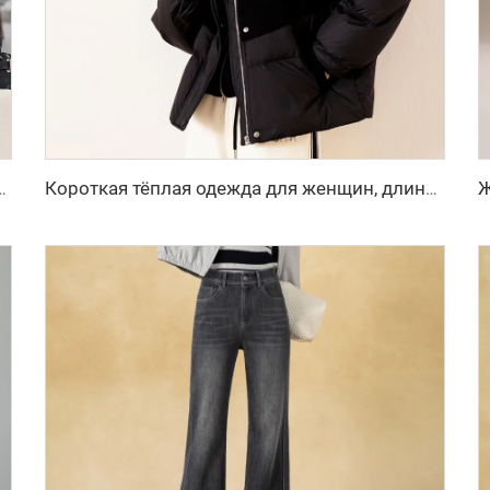
 длина пальто с декоративными пуговицами тёплый стиль шерсть и смесовые материалы
Короткая тёплая одежда для женщин, длинная пуховая куртка, белый пух, корейская женская куртка, усиленная женская зимняя куртка, куртки, холод