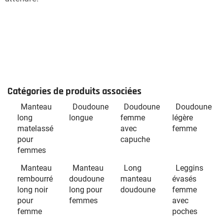
Catégories de produits associées
Manteau
Doudoune
Doudoune
Doudoune
long
longue
femme
légère
matelassé
avec
femme
pour
capuche
femmes
Manteau
Manteau
Long
Leggins
rembourré
doudoune
manteau
évasés
long noir
long pour
doudoune
femme
pour
femmes
avec
femme
poches