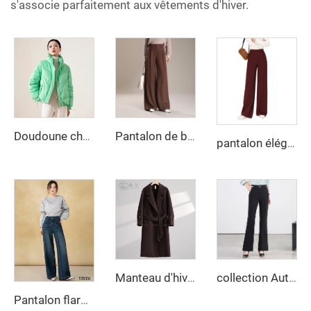
s'associe parfaitement aux vêtements d'hiver.
Doudoune chaude mode imperméable pour femmes, poche biaisée, col montant simple sans capuche, long manteau d'hiver pour dames
Pantalon de bureau taille mi-haute ou haute pour femme Pantalon long droit à jambes larges pour l'automne hiver
pantalon élégant ajusté pour femme 2025, pantalons longs confortables et décontractés en tissu polaire avec poche élastique, doté d'un logo
Manteau d'hiver sur mesure pour femmes en laine de haute qualité long avec double boutonnage et ceinture style élégant décorations boutonnées
collection Automne-Hiver 2025 - Nouveaux Pantalons Décontractés Amples Droits à Taille Haute en Taille - Design Slim Fit avec Motif Uni
Pantalon flare large à taille haute pour femme avec manches longues, fermeture éclair, style urbain automnal, résistant aux rides