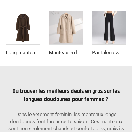
Long manteau double face uni en laine pour dames, ceinture, hiver, trench-coat en laine de cachemire double boutonnage pour femmes
Manteau en laine ajusté pour femme, couleur unie, manches longues, veste chaude d'automne hiver, manteau ample - Événement promotionnel de transformation brute
Pantalon évasé large sur mesure pour femme, pantalon décontracté de travail
Où trouver les meilleurs deals en gros sur les
longues doudounes pour femmes ?
Dans le vêtement féminin, les manteaux longs
doudounes font fureur cette saison. Ces manteaux
sont non seulement chauds et confortables, mais ils