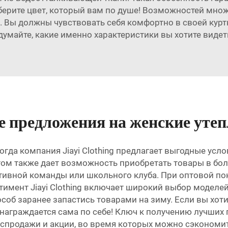
ыберите цвет, который вам по душе! Возможностей множ
. Вы должны чувствовать себя комфортно в своей курт
умайте, какие именно характеристики вы хотите видеть
е предложения на женские уте
огда компания Jiayi Clothing предлагает выгодные усло
ом также дает возможность приобретать товары в бол
ртивной команды или школьного клуба. При оптовой пок
ртимент Jiayi Clothing включает широкий выбор моделе
об заранее запастись товарами на зиму. Если вы хотит
аграждается сама по себе! Ключ к получению лучших п
распродажи и акции, во время которых можно сэкономи