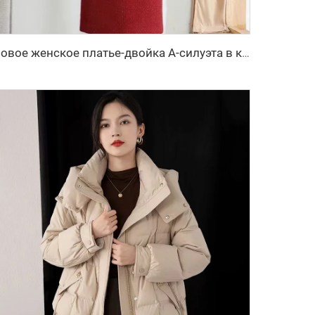
Новое женское платье-двойка А-силуэта в клетку на осень и зиму, женское платье маленького размера в стиле «Сяо Сян Фэн» с естественной линией талии для взрослых