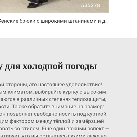
Женские брюки с широкими штанинами и длинными рукавами, застежка на молнии, осенний уличный стиль, анти-складки, повседневные джинсы
 для холодной погоды
ой стороны, это настоящее удовольствие!
ным климатом, выбирайте куртку с высоким
скаются в различных степенях теплозащиты,
сти. Также обратите внимание на размер:
 он позволяет свободно носить под курткой
щим фактором между тёплой и замёрзшей
вать со стилем. Ещё один важный аспект —
нтирует, что вы останетесь сухими даже во