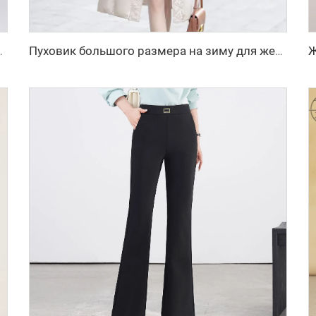
свободного кроя, кардиган, элегантное длинное пальто
Пуховик большого размера на зиму для женщин, пальто-бомбер с пуфами, стёганое пальто с перьями, дизайнерский пуховик, парки