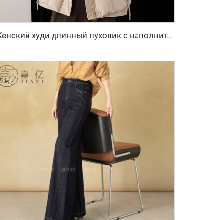
Женский худи длинный пуховик с наполнителем из белого утиного пуха 90%