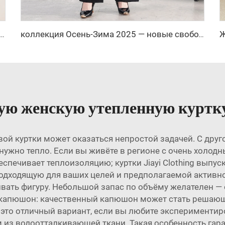
аемая женская пуховая куртка, наклонный карман, простой стоячий воротник, без капюшона, длинная пуховая куртка для женщин
коллекция Осень-Зима 2025 — новые свободные прямые повседневные брюки с высокой талией, размер — облегающий крой с однотонным рисунком
ую женскую утепленную куртку
ой куртки может оказаться непростой задачей. С друг
 нужно тепло. Если вы живёте в регионе с очень холод
спечивает теплоизоляцию; куртки Jiayi Clothing выпу
одходящую для ваших целей и предполагаемой активно
ивать фигуру. Небольшой запас по объёму желателен —
е капюшон: качественный капюшон может стать решаю
то отличный вариант, если вы любите экспериментиро
 из водоотталкивающей ткани. Такая особенность гара