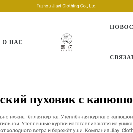
Fuzhou Jiayi Clothing Co., Ltd.
НОВО
О НАС
СВЯЗА
ский пуховик с капюш
льно нужна тёплая куртка. Утеплённая куртка с капюш
 стильной. Утеплённые куртки изготавливаются из уни
т холодного ветра и бережёт уши. Компания Jiayi Clo