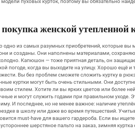
е модели пуховых курток, поэтому вы обязательно найд
 покупка женской утепленной
о одно из самых разумных приобретений, которые вы 
о они и созданы. Они наполнены материалами, сохраняю
 холодно. Капюшон — тоже приятная деталь, он защищае
ой погоде, когда вы выходите на улицу. Хорошо ещё и т
тяжести. Вы без проблем сможете сложить куртку в рюкз
ённые куртки могут быть очень стильными. Они доступн
оим стилем. Хотите ли вы ярких цветов или более нейтр
прочные и могут служить годами при правильном уходе.
иму. И последнее, но не менее важное: наличие утеплё
 поездке в школу или даже во время путешествий. Учит
овится must-have для вашего гардероба. Если вы ищет
стороннее шерстяное пальто на заказ, зимняя куртка