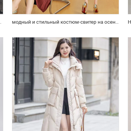
дневная однотонная модель из женской шерсти и смесовых материалов
модный и стильный костюм-свитер на осень 2025, жакет, юбка с V-образным вырезом, двухкомпонентный костюм