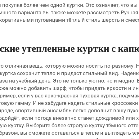
окупке более чем одной куртки. Это означает, что вы 
личного варианта вы также можете рассмотреть
Ручная
декоративными пуговицами тёплый стиль шерсть и см
нские утепленные куртки с ка
 отличная вещь, которую можно носить по-разному! Не
 куртка сохранит тепло и придаст стильный вид. Наден
а на учебный день. Это не только уютно, но и модно. 
акже можно добавить шарф, чтобы придать яркости и 
ример, если у вас ярко-красная пуховая куртка, подума
овую гамму. И не забудьте надеть стильные кроссовки 
ироде, спортивный ансамбль легко дополнит вашу пух
дойдёт, если погода внезапно станет дождливой или хо
ю куртку. Выберите более строгую куртку тёмного отте
образом, вы сможете оставаться в тепле и выглядеть э