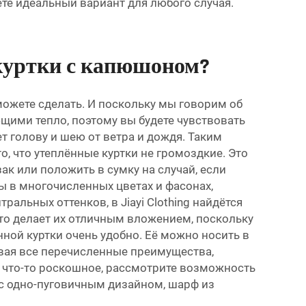
ёте идеальный вариант для любого случая.
 куртки с капюшоном?
можете сделать. И поскольку мы говорим об
щими тепло, поэтому вы будете чувствовать
т голову и шею от ветра и дождя. Таким
о, что утеплённые куртки не громоздкие. Это
ак или положить в сумку на случай, если
ы в многочисленных цветах и фасонах,
альных оттенков, в Jiayi Clothing найдётся
 Это делает их отличным вложением, поскольку
нной куртки очень удобно. Её можно носить в
ывая все перечисленные преимущества,
е что-то роскошное, рассмотрите возможность
 с одно-пуговичным дизайном, шарф из