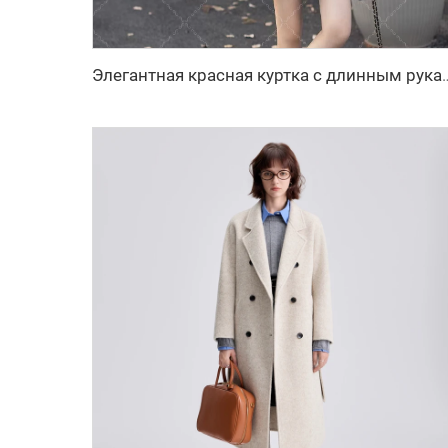
Элегантная красная куртка с длинным рукавом для девочки на осень и зиму, повсе