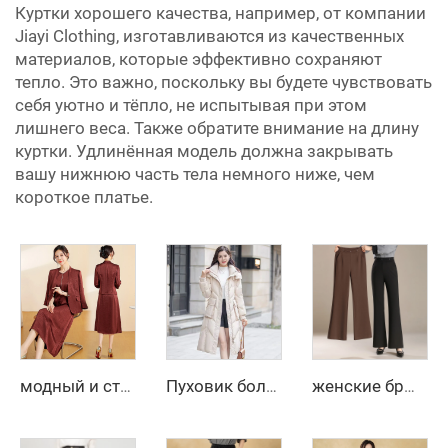
Куртки хорошего качества, например, от компании
Jiayi Clothing, изготавливаются из качественных
материалов, которые эффективно сохраняют
тепло. Это важно, поскольку вы будете чувствовать
себя уютно и тёпло, не испытывая при этом
лишнего веса. Также обратите внимание на длину
куртки. Удлинённая модель должна закрывать
вашу нижнюю часть тела немного ниже, чем
короткое платье.
модный и стильный костюм-свитер на осень 2025, жакет, юбка с V-образным вырезом, двухкомпонентный костюм
Пуховик большого размера на зиму для женщин, пальто-бомбер с пуфами, стёганое пальто с перьями, дизайнерский пуховик, парки
женские брюки 2025 лето, новинка, с высокой талией, приталенные, прямые, трикотажные повседневные расклешённые брюки