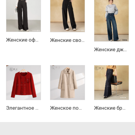
Женские офисные брюки с высокой талией и широкими штанинами на осень/зиму — дышащие однотонные длинные прямые брюки
Женские свободные однотонные карго широкие повседневные брюки, окрашенные джинсы
Женские джинсы осеннего уличного стиля с высокой талией, широкими штанинами, расклешенные, с длинными рукавами, застежкой-молнией, устойчивые к морщинам
Элегантное женское зимнее стеганое шерстяное пальто с двойным рядом пуговиц и декором логотипа с мехом, новая коллекция, основной цвет
Женское повседневное пальто из шерсти приталенного кроя, однотонная теплая куртка с длинными рукавами на осень и зиму, свободное пальто — акция по случаю сырьевой обработки
Женские брюки с широкими штанинами и длинными рукавами, застежка на молнии, осенний уличный стиль, анти-складки, повседневные джинсы