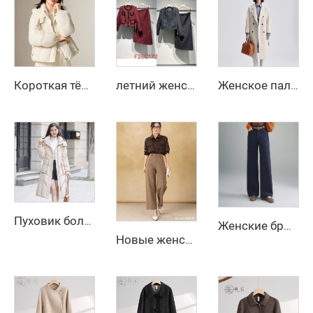
Короткая тёплая одежда для женщин, длинная пуховая куртка, белый пух, корейская женская куртка, усиленная женская зимняя куртка, куртки, холод
летний женский короткий костюм 2025 года в французском стиле, двухкомпонентный, с юбкой до колена и пальто
Женское пальто макси из шерсти на осень и зиму с поясом, отложным воротником, однотонное, свободного кроя, кардиган, элегантное длинное пальто
Пуховик большого размера на зиму для женщин, пальто-бомбер с пуфами, стёганое пальто с перьями, дизайнерский пуховик, парки
Женские брюки с высокой талией и широкими штанинами на осень/зиму, офисные, дышащие, однотонные, длинные, с застежкой-молнией, анти-складка, с поясом
Новые женские свободные прямые широкие брюки с застежкой-молнией, повседневные анти-морщинные длинные брюки для зимы