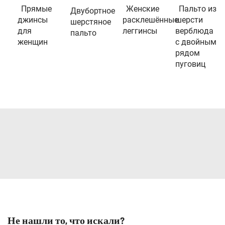
Прямые
Женские
Пальто из
Двубортное
джинсы
расклешённые
шерсти
шерстяное
для
леггинсы
верблюда
пальто
женщин
с двойным
рядом
пуговиц
Не нашли то, что искали?