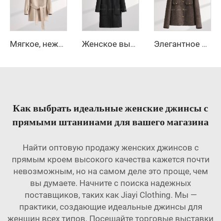
Мягкое, нежное пальто из шерсти с воротником-стойкой, пояс на талии, льстящее фигуре, средней длины, шерстяное пальто
Женское высококачественное зимнее пальто из 100% шерстяного флиса, длинная тёплая куртка однотонного цвета, с овчиной, гладкое окрашенное, с длинными рукавами
Элегантное женское длинное зимнее стеганое шерстяное пальто с двойным рядом пуговиц из кашемира, декоративной логотипом, однотонное — новая коллекция
Как выбрать идеальные женские джинсы с
прямыми штанинами для вашего магазина
Найти оптовую продажу женских джинсов с
прямым кроем высокого качества кажется почти
невозможным, но на самом деле это проще, чем
вы думаете. Начните с поиска надежных
поставщиков, таких как Jiayi Clothing. Мы —
практики, создающие идеальные джинсы для
женщин всех типов. Посещайте торговые выставки