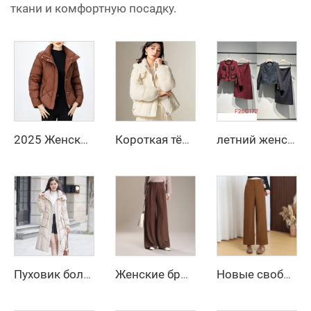
ткани и комфортную посадку.
2025 Женская укороченная узкая пуховая куртка с объемными рукавами, теплая белая куртка с пуховым утеплителем, новая модная зимняя модель
Короткая тёплая одежда для женщин, длинная пуховая куртка, белый пух, корейская женская куртка, усиленная женская зимняя куртка, куртки, холод
летний женский короткий костюм 2025 года в французском стиле, двухкомпонентный, с юбкой до колена и пальто
Пуховик большого размера на зиму для женщин, пальто-бомбер с пуфами, стёганое пальто с перьями, дизайнерский пуховик, парки
Женские брюки с высокой и средней посадкой, офисные брюки, широкие прямые длинные брюки на осень-зиму
Новые свободные брюки-карандаш с широкими штанинами для женщин, женские брюки, женская одежда, длинные брюки