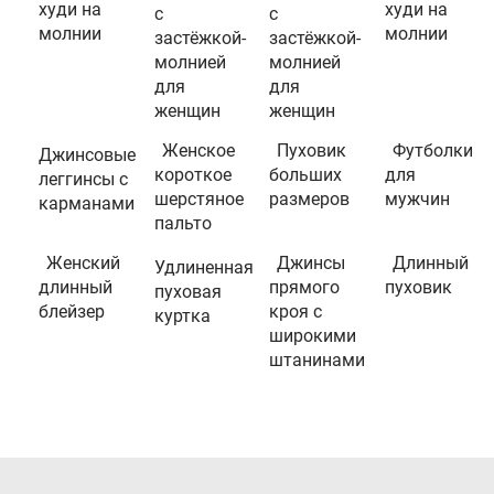
худи на
худи на
с
с
молнии
молнии
застёжкой-
застёжкой-
молнией
молнией
для
для
женщин
женщин
Женское
Пуховик
Футболки
Джинсовые
короткое
больших
для
леггинсы с
шерстяное
размеров
мужчин
карманами
пальто
Женский
Джинсы
Длинный
Удлиненная
длинный
прямого
пуховик
пуховая
блейзер
кроя с
куртка
широкими
штанинами