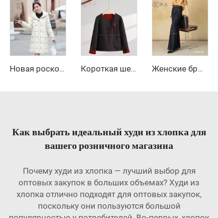
Новая роскошная длинная женская блестящая пуховая куртка большого размера, высокая водонепроницаемая женская пуховая куртка-пальто
Короткая шерстяная куртка зимой в китайском стиле, пальто с однобортной застежкой
Женские брюки с широкими штанинами и длинными рукавами, застежка на молнии, осенний уличный стиль, анти-складки, повседневные джинсы
Как выбрать идеальный худи из хлопка для
вашего розничного магазина
Почему худи из хлопка — лучший выбор для
оптовых закупок в больших объемах? Худи из
хлопка отлично подходят для оптовых закупок,
поскольку они пользуются большой
популярностью у потребителей. Во-первых, хлопок