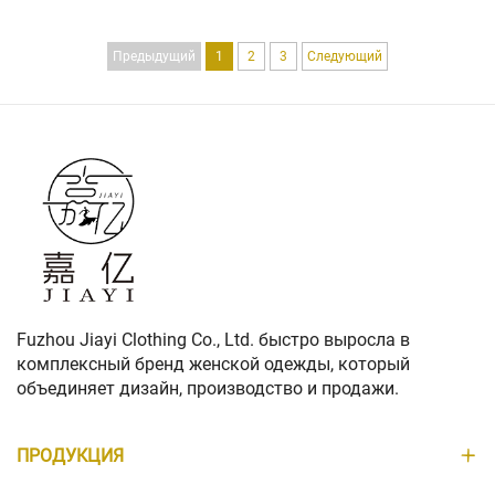
КАРМАН, ПРОСТОЙ
КАШЕМИРА, С
СТОЯЧИЙ ВОРОТНИК,
ЛОГОТИПОМ, БАЗОВЫЙ
Предыдущий
1
2
3
Следующий
БЕЗ КАПЮШОНА,
ЦВЕТ, НОВАЯ
ДЛИННАЯ ПУХОВАЯ
КОЛЛЕКЦИЯ
КУРТКА ДЛЯ ЖЕНЩИН
Fuzhou Jiayi Clothing Co., Ltd. быстро выросла в
комплексный бренд женской одежды, который
объединяет дизайн, производство и продажи.
ПРОДУКЦИЯ