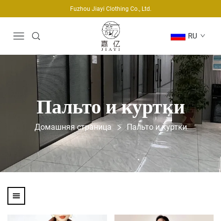
Fuzhou Jiayi Clothing Co., Ltd.
RU
Пальто и куртки
Домашняя страница
Пальто и куртки