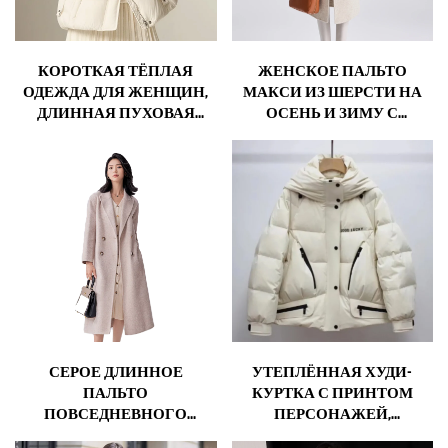
КОРОТКАЯ ТЁПЛАЯ
ЖЕНСКОЕ ПАЛЬТО
ОДЕЖДА ДЛЯ ЖЕНЩИН,
МАКСИ ИЗ ШЕРСТИ НА
ДЛИННАЯ ПУХОВАЯ
ОСЕНЬ И ЗИМУ С
КУРТКА, БЕЛЫЙ ПУХ,
ПОЯСОМ, ОТЛОЖНЫМ
КОРЕЙСКАЯ ЖЕНСКАЯ
ВОРОТНИКОМ,
КУРТКА, УСИЛЕННАЯ
ОДНОТОННОЕ,
ЖЕНСКАЯ ЗИМНЯЯ
СВОБОДНОГО КРОЯ,
КУРТКА, КУРТКИ, ХОЛОД
КАРДИГАН, ЭЛЕГАНТНОЕ
ДЛИННОЕ ПАЛЬТО
СЕРОЕ ДЛИННОЕ
УТЕПЛЁННАЯ ХУДИ-
ПАЛЬТО
КУРТКА С ПРИНТОМ
ПОВСЕДНЕВНОГО
ПЕРСОНАЖЕЙ,
ЖЕНСКОГО МОДНОГО
ВОДОНЕПРОНИЦАЕМАЯ,