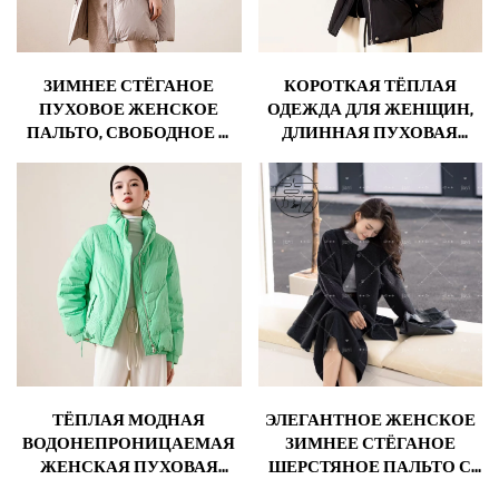
ЗИМНЕЕ СТЁГАНОЕ
КОРОТКАЯ ТЁПЛАЯ
ПУХОВОЕ ЖЕНСКОЕ
ОДЕЖДА ДЛЯ ЖЕНЩИН,
ПАЛЬТО, СВОБОДНОЕ И
ДЛИННАЯ ПУХОВАЯ
ТОЛСТОЕ ДЛИННОЕ
КУРТКА, БЕЛЫЙ ПУХ,
ПАЛЬТО С
КОРЕЙСКАЯ ЖЕНСКАЯ
КАПЮШОНОМ,
КУРТКА, УСИЛЕННАЯ
ВОРОТНИКОМ И
ЖЕНСКАЯ ЗИМНЯЯ
ДЕКОРАТИВНОЙ
КУРТКА, КУРТКИ, ХОЛОД
МОЛНИЕЙ, МЕТОД
НЕТКАНОГО
ПЕРЕПЛЕТЕНИЯ
ТЁПЛАЯ МОДНАЯ
ЭЛЕГАНТНОЕ ЖЕНСКОЕ
ВОДОНЕПРОНИЦАЕМАЯ
ЗИМНЕЕ СТЁГАНОЕ
ЖЕНСКАЯ ПУХОВАЯ
ШЕРСТЯНОЕ ПАЛЬТО С
КУРТКА, НАКЛОННЫЙ
ЗАСТЁЖКОЙ ИЗ