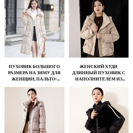
СИЛУЭТА С ЛАЦКАНАМИ,
С
ДЛИННЫМИ РУКАВАМИ
ОТСТЕГИВАЮЩИМИСЯ
И ПОЯСОМ
РУКАВАМИ,
УКОРОЧЕННОГО КРОЯ,
ДЛЯ МУЖЧИН И
ЖЕНЩИН, НА ГУСИНОМ
ПУХУ, НА ЗАКАЗ
ПУХОВИК БОЛЬШОГО
ЖЕНСКИЙ ХУДИ
РАЗМЕРА НА ЗИМУ ДЛЯ
ДЛИННЫЙ ПУХОВИК С
ЖЕНЩИН, ПАЛЬТО-
НАПОЛНИТЕЛЕМ ИЗ
БОМБЕР С ПУФАМИ,
БЕЛОГО УТИНОГО ПУХА
СТЁГАНОЕ ПАЛЬТО С
90%
ПЕРЬЯМИ,
ДИЗАЙНЕРСКИЙ
ПУХОВИК, ПАРКИ