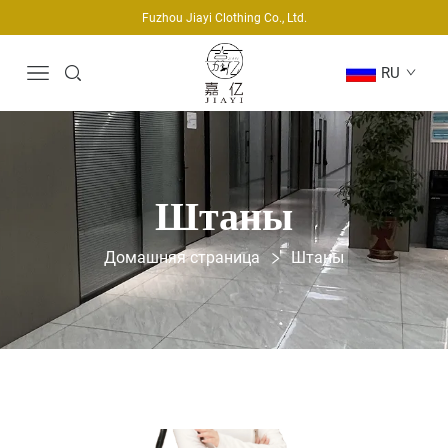
Fuzhou Jiayi Clothing Co., Ltd.
RU
Штаны
Домашняя страница
Штаны