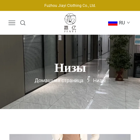
Fuzhou Jiayi Clothing Co., Ltd.
RU
Низы
Домашняя страница
Низы