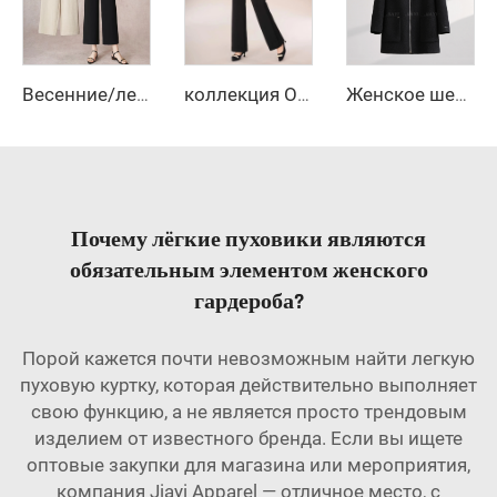
Весенние/летние новые свободные брюки с широкими штанинами, стройнящие брюки с прямым поясом, повседневные брюки, женские прямые брюки длиной девять дюймов
коллекция Осень-Зима 2025 — новые свободные прямые повседневные брюки с высокой талией, размер — облегающий крой с однотонным рисунком
Женское шерстяное зимнее пальто с однопуговичным воротником, наполненное перьями, с застежкой-пуговицей, очень тёплое и удобное, короткая модель
Почему лёгкие пуховики являются
обязательным элементом женского
гардероба?
Порой кажется почти невозможным найти легкую
пуховую куртку, которая действительно выполняет
свою функцию, а не является просто трендовым
изделием от известного бренда. Если вы ищете
оптовые закупки для магазина или мероприятия,
компания Jiayi Apparel — отличное место, с