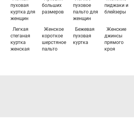
пуховая
больших
пуховое
пиджаки и
куртка для
размеров
пальто для
блейзеры
женщин
женщин
Легкая
Женское
Бежевая
Женские
стеганая
короткое
пуховая
джинсы
куртка
шерстяное
куртка
прямого
женская
пальто
кроя