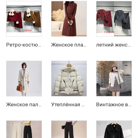
Ретро-костюм из шерсти с дышащим воротником из кроличьего меха и декоративными пуговицами, двухкомпонентный костюм с подкладкой из полиэфирного волокна
Женское платье-двойка с длинным рукавом и жилетом для осени и зимы, новинка, с изысканным стилем
летний женский короткий костюм 2025 года в французском стиле, двухкомпонентный, с юбкой до колена и пальто
Женское пальто макси из шерсти на осень и зиму с поясом, отложным воротником, однотонное, свободного кроя, кардиган, элегантное длинное пальто
Утеплённая худи-куртка с принтом персонажей, водонепроницаемая, с отстегивающимися рукавами, укороченного кроя, для мужчин и женщин, на гусином пуху, на заказ
Винтажное высококачественное шерстяное пальто двустороннее длинное осенне-зимнее повседневное с маленькими лацканами двубортное с декоративной отделкой из овчины