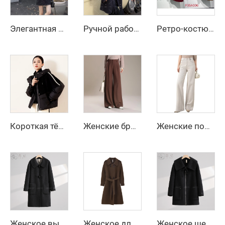
Элегантная красная куртка с длинным рукавом для девочки на осень и зиму, повседневная однотонная модель из женской шерсти и смесовых материалов
Ручной работы женское двустороннее шерстяное пальто, весенне-зимний длинный тренч, приталенное шерстяное пальто с однобортной застёжкой
Ретро-костюм из шерсти с дышащим воротником из кроличьего меха и декоративными пуговицами, двухкомпонентный костюм с подкладкой из полиэфирного волокна
Короткая тёплая одежда для женщин, длинная пуховая куртка, белый пух, корейская женская куртка, усиленная женская зимняя куртка, куртки, холод
Женские брюки с высокой и средней посадкой, офисные брюки, широкие прямые длинные брюки на осень-зиму
Женские повседневные джинсы осеннего уличного стиля, устойчивые к морщинам, с широкими расклешенными штанинами, длинные, с застежкой-молнией, однотонные, окрашенные в сплошной цвет
Женское высококачественное зимнее пальто из 100% шерстяного флиса, длинная тёплая куртка однотонного цвета, с овчиной, гладкое окрашенное, с длинными рукавами
Женское длинное двустороннее однотонное шерстяное пальто с поясом, зимнее двубортное тренч-пальто из кашемира и шерсти
Женское шерстяное зимнее пальто с однопуговичным воротником, наполненное перьями, с застежкой-пуговицей, очень тёплое и удобное, короткая модель