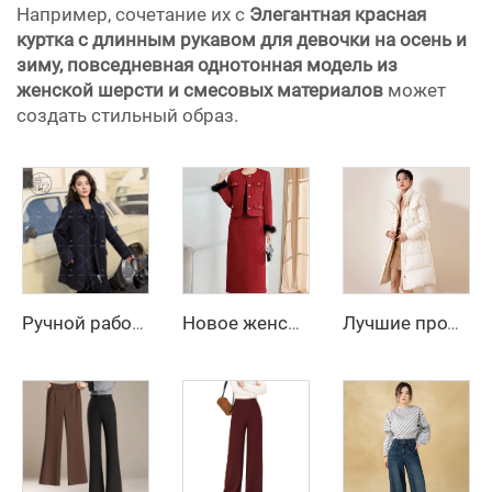
Например, сочетание их с
Элегантная красная
куртка с длинным рукавом для девочки на осень и
зиму, повседневная однотонная модель из
женской шерсти и смесовых материалов
может
создать стильный образ.
Ручной работы женское двустороннее шерстяное пальто, весенне-зимний длинный тренч, приталенное шерстяное пальто с однобортной застёжкой
Новое женское платье-двойка А-силуэта в клетку на осень и зиму, женское платье маленького размера в стиле «Сяо Сян Фэн» с естественной линией талии для взрослых
Лучшие продажи, зимняя женская одежда на заказ, женские куртки, пуховики, длинная пузырчатая пуховая куртка для женщин