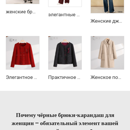
женские брюки 2025 лето, новинка, с высокой талией, приталенные, прямые, трикотажные повседневные расклешённые брюки
элегантные женские узкие брюки 2025, удобные повседневные длинные брюки из флисового материала с эластичными карманами и логотипом
Женские джинсы осеннего уличного стиля с высокой талией, широкими штанинами, расклешенные, с длинными рукавами, застежкой-молнией, устойчивые к морщинам
Элегантное женское зимнее стеганое шерстяное пальто с двойным рядом пуговиц и декором логотипа с мехом, новая коллекция, основной цвет
Практичное двубортное шерстяное пальто с милой бабочкой и пуговицами, длинная зимняя куртка с практичными карманами
Женское повседневное пальто из шерсти приталенного кроя, однотонная теплая куртка с длинными рукавами на осень и зиму, свободное пальто — акция по случаю сырьевой обработки
Почему чёрные брюки-карандаш для
женщин — обязательный элемент вашей