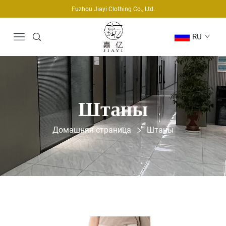
Fuzhou Jiayi Clothing Co., Ltd.
RU
Штаны
Домашняя страница
Штаны