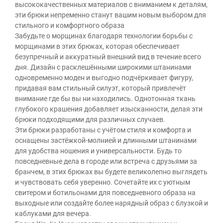
высококачественных материалов с вниманием к деталям,
эти брюки непременно станут вашим новым выбором для
стильного и комфортного образа
Забудьте о морщинах благодаря технологии борьбы с
морщинами в этих брюках, которая обеспечивает
безупречный и аккуратный внешний вид в течение всего
дня. Дизайн с расклешёнными широкими штанинами
одновременно моден и выгодно подчёркивает фигуру,
придавая вам стильный силуэт, который привлечёт
внимание где бы вы ни находились. Однотонная ткань
глубокого крашения добавляет изысканности, делая эти
брюки подходящими для различных случаев.
Эти брюки разработаны с учётом стиля и комфорта и
оснащены застёжкой-молнией и длинными штанинами
для удобства ношения и универсальности. Будь то
повседневные дела в городе или встреча с друзьями за
бранчем, в этих брюках вы будете великолепно выглядеть
и чувствовать себя уверенно. Сочетайте их с уютным
свитером и ботильонами для повседневного образа на
выходные или создайте более нарядный образ с блузкой и
каблуками для вечера.