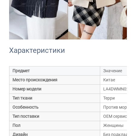
Характеристики
Предмет
Значение
Место происхождения
Китае
Номер модели
LA4DWMN0249
Тип ткани
Терри
Особенность
Против морщин
Тип поставки
OEM сервис
Пол
Женщины
Дизайн
Без подкладки