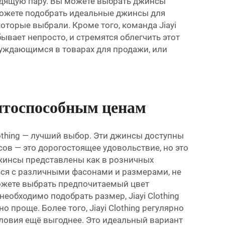
ходящую пару. Вы можете выбрать джинсы
сможете подобрать идеальные джинсы для
оторые выбрали. Кроме того, команда Jiayi
ывает непросто, и стремятся облегчить этот
 нуждающимся в товарах для продажи, или
нтоспособным ценам
othing — лучший выбор. Эти джинсы доступны
сов — это дорогостоящее удовольствие, но это
 джинсы представлены как в розничных
ься с различными фасонами и размерами, не
сможете выбрать предпочитаемый цвет
еобходимо подобрать размер, Jiayi Clothing
проще. Более того, Jiayi Clothing регулярно
ловия ещё выгоднее. Это идеальный вариант