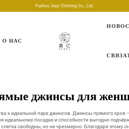
Fuzhou Jiayi Clothing Co., Ltd.
НОВО
О НАС
СВЯЗА
ямые джинсы для жен
а к идеальной паре джинсов. Джинсы прямого кроя —
я идеальному посадке и способности выгодно подчёр
м слегка свободны, но не чрезмерно. Благодаря этому о