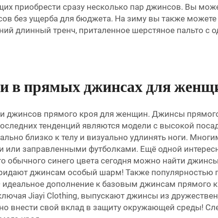
их приобрести сразу несколько пар джинсов. Вы можете
ов без ущерба для бюджета. На зиму вы также может
ний длинный тренч, приталенное шерстяное пальто с 
ии в прямых джинсах для женщ
ли джинсов прямого кроя для женщин. Джинсы прямог
оследних тенденций являются модели с высокой поса
ально близко к телу и визуально удлинять ноги. Мног
ми или заправленными футболками. Ещё одной интерес
то обычного синего цвета сегодня можно найти джинс
 придают джинсам особый шарм! Также популярностью 
— идеальное дополнение к базовым джинсам прямого к
лючая Jiayi Clothing, выпускают джинсы из дружествен
 внести свой вклад в защиту окружающей среды! След