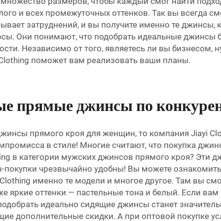
ет множество размеров, чтобы каждый смог найти под
тлого и всех промежуточных оттенков. Так вы всегда 
зывает затруднений, и вы получите именно те джинсы, к
росы. Они понимают, что подобрать идеальные джинсы б
ости. Независимо от того, являетесь ли вы бизнесом,
Clothing поможет вам реализовать ваши планы.
вые прямые джинсы по конкуре
жинсы прямого кроя для женщин, то компания Jiayi Cl
мпромисса в стиле! Многие считают, что покупка джин
othing в категории мужских джинсов прямого кроя? Эти
айн-покупки чрезвычайно удобны! Вы можете ознакомит
i Clothing именно те модели и многое другое. Там вы 
е яркие оттенки — пастельные тона и белый. Если вам н
подобрать идеально сидящие джинсы станет значительно 
ие дополнительные скидки. А при оптовой покупке ус