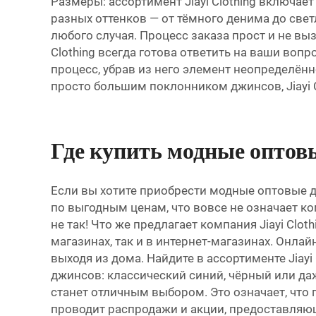
Размеры: ассортимент Jiayi Clothing включа
разных оттенков — от тёмного денима до све
любого случая. Процесс заказа прост и не вы
Clothing всегда готова ответить на ваши воп
процесс, убрав из него элемент неопределённ
просто большим поклонником джинсов, Jiayi 
Где купить модные опто
Если вы хотите приобрести модные оптовые д
по выгодным ценам, что вовсе не означает ко
не так! Что же предлагает компания Jiayi Cl
магазинах, так и в интернет-магазинах. Онл
выходя из дома. Найдите в ассортименте Jiay
джинсов: классический синий, чёрный или даж
станет отличным выбором. Это означает, что 
проводит распродажи и акции, предоставляющ