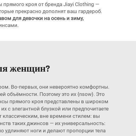
рямого кроя от бренда Jiayi Clothing —
оторые прекрасно дополнят ваш гардероб.
вом для девочки на осень и зиму,
инсами.
ля женщин?
ом. Во-первых, они невероятно комфортны.
й объёмности. Поэтому это их {nsow}. Это
жинсы прямого кроя представлены в широком
 их с элегантной блузкой или предпочитаете
 классическим, вне времени стилем: вы
инств таких джинсов — их универсальность:
но удлиняют ноги и делают пропорции тела