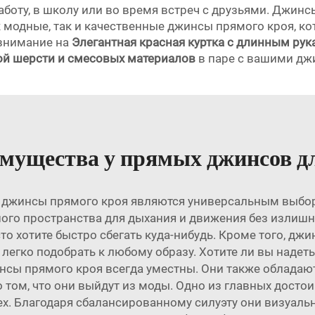
оту, в школу или во время встреч с друзьями. Джинсы п
к модные, так и качественные джинсы прямого кроя, к
 внимание на
Элегантная красная куртка с длинным рука
ой шерсти и смесовых материалов
в паре с вашими дж
имущества у прямых джинсов д
 джинсы прямого кроя являются универсальным выбор
ого пространства для дыхания и движения без излишне
сто хотите быстро сбегать куда-нибудь. Кроме того, д
 легко подобрать к любому образу. Хотите ли вы надеть
нсы прямого кроя всегда уместны. Они также обладают
о том, что они выйдут из моды. Одно из главных досто
ех. Благодаря сбалансированному силуэту они визуаль