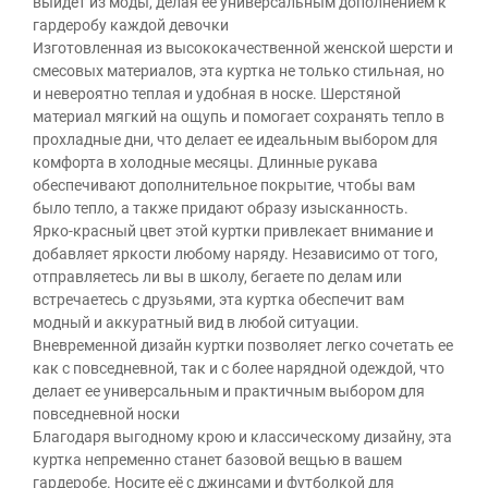
выйдет из моды, делая её универсальным дополнением к
гардеробу каждой девочки
Изготовленная из высококачественной женской шерсти и
смесовых материалов, эта куртка не только стильная, но
и невероятно теплая и удобная в носке. Шерстяной
материал мягкий на ощупь и помогает сохранять тепло в
прохладные дни, что делает ее идеальным выбором для
комфорта в холодные месяцы. Длинные рукава
обеспечивают дополнительное покрытие, чтобы вам
было тепло, а также придают образу изысканность.
Ярко-красный цвет этой куртки привлекает внимание и
добавляет яркости любому наряду. Независимо от того,
отправляетесь ли вы в школу, бегаете по делам или
встречаетесь с друзьями, эта куртка обеспечит вам
модный и аккуратный вид в любой ситуации.
Вневременной дизайн куртки позволяет легко сочетать ее
как с повседневной, так и с более нарядной одеждой, что
делает ее универсальным и практичным выбором для
повседневной носки
Благодаря выгодному крою и классическому дизайну, эта
куртка непременно станет базовой вещью в вашем
гардеробе. Носите её с джинсами и футболкой для