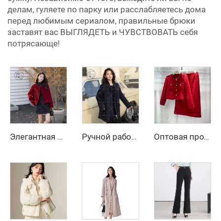
делам, гуляете по парку или расслабляетесь дома
перед любимым сериалом, правильные брюки
заставят вас ВЫГЛЯДЕТЬ и ЧУВСТВОВАТЬ себя
потрясающе!
Элегантная красная куртка с длинным рукавом для девочки на осень и зиму, повседневная однотонная модель из женской шерсти и смесовых материалов
Ручной работы женское двустороннее шерстяное пальто, весенне-зимний длинный тренч, приталенное шерстяное пальто с однобортной застёжкой
Оптовая продажа женских офисных костюмов, красный деловой костюм, двойной костюм из твида, юбка-блузка, платье для женщин