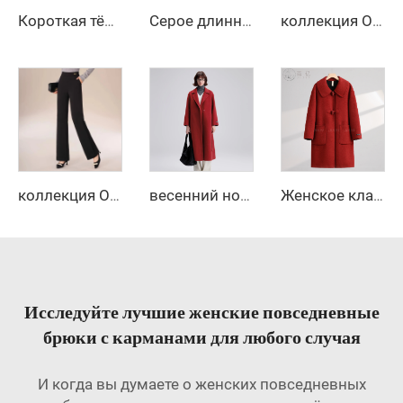
Короткая тёплая одежда для женщин, длинная пуховая куртка, белый пух, корейская женская куртка, усиленная женская зимняя куртка, куртки, холод
Серое длинное пальто повседневного женского модного силуэта с лацканами, длинными рукавами и поясом
коллекция Осень-Зима 2025 — новые свободные прямые повседневные брюки с высокой талией, размер — облегающий крой с однотонным рисунком
коллекция Осень-Зима 2025 — новые свободные прямые повседневные брюки с высокой талией, размер — облегающий крой с однотонным рисунком
весенний новинка 2025, элегантное длинное кашемировое пальто с поясом, свободного кроя, с отложным воротником, пальто из корейской шерсти с эффектом водяной ряби, женское
Женское классическое двустороннее шерстяное длинное пальто, тёплое однобортное зимнее пальто с отложным воротником, застёжка на пояс, с капюшоном из кашемира
Исследуйте лучшие женские повседневные
брюки с карманами для любого случая
И когда вы думаете о женских повседневных