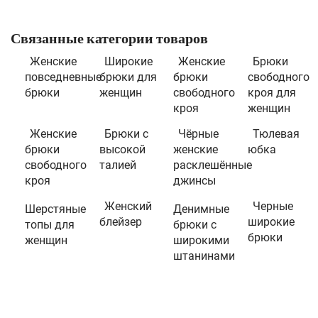
Связанные категории товаров
Женские
Широкие
Женские
Брюки
повседневные
брюки для
брюки
свободного
брюки
женщин
свободного
кроя для
кроя
женщин
Женские
Брюки с
Чёрные
Тюлевая
брюки
высокой
женские
юбка
свободного
талией
расклешённые
кроя
джинсы
Женский
Черные
Шерстяные
Денимные
блейзер
широкие
топы для
брюки с
брюки
женщин
широкими
штанинами