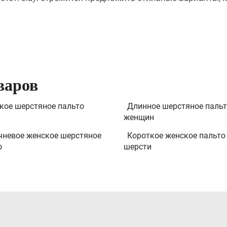
варов
кое шерстяное пальто
Длинное шерстяное пальт
женщин
чневое женское шерстяное
Короткое женское пальто
о
шерсти