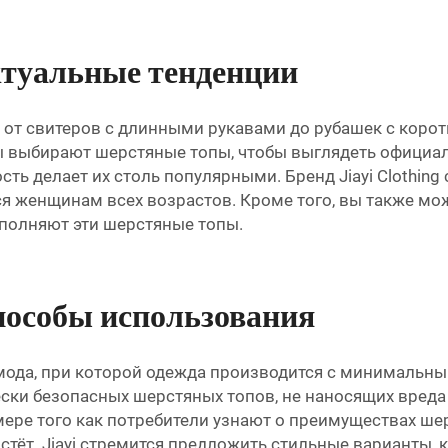
ктуальные тенденции
 от свитеров с длинными рукавами до рубашек с корот
ы выбирают шерстяные топы, чтобы выглядеть официал
сть делает их столь популярными. Бренд Jiayi Clothin
я женщинам всех возрастов. Кроме того, вы также мо
полняют эти шерстяные топы.
пособы использования
 мода, при которой одежда производится с минималь
ески безопасных шерстяных топов, не наносящих вреда
мере того как потребители узнают о преимуществах ше
тёт. Jiayi стремится предложить стильные варианты, 