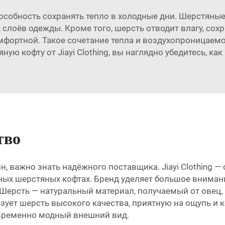
особность сохранять тепло в холодные дни. Шерстяные
 слоёв одежды. Кроме того, шерсть отводит влагу, со
омфортной. Такое сочетание тепла и воздухопроницае
ю кофту от Jiayi Clothing, вы наглядно убедитесь, как 
тво
важно знать надёжного поставщика. Jiayi Clothing — 
х шерстяных кофтах. Бренд уделяет большое внимание
 Шерсть — натуральный материал, получаемый от овец,
льзует шерсть высокого качества, приятную на ощупь 
овременно модный внешний вид.