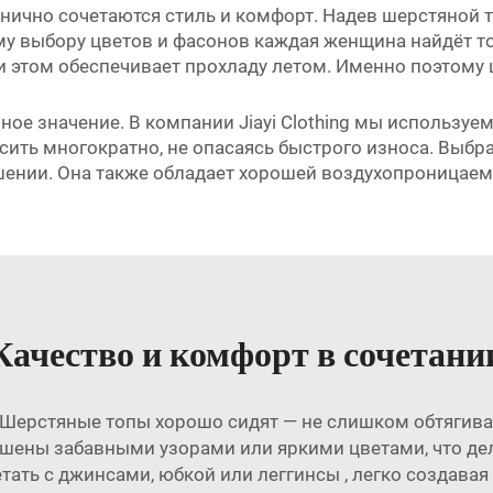
ично сочетаются стиль и комфорт. Надев шерстяной то
му выбору цветов и фасонов каждая женщина найдёт то
при этом обеспечивает прохладу летом. Именно поэтом
ое значение. В компании Jiayi Clothing мы используем
ить многократно, не опасаясь быстрого износа. Выбр
шении. Она также обладает хорошей воздухопроницае
Качество и комфорт в сочетани
Шерстяные топы хорошо сидят — не слишком обтягива
рашены забавными узорами или яркими цветами, что д
тать с джинсами, юбкой или
леггинсы
, легко создава