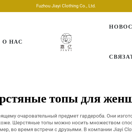
Fuzhou Jiayi Clothing Co., Ltd.
НОВО
О НАС
СВЯЗА
рстяные топы для жен
ящему очаровательный предмет гардероба. Они изгото
коже. Шерстяные топы можно носить множеством спосо
р, во время встречи с друзьями. В компании Jiayi Clo