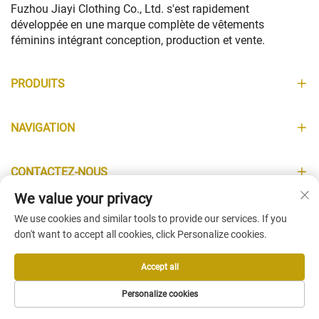
Fuzhou Jiayi Clothing Co., Ltd. s'est rapidement
développée en une marque complète de vêtements
féminins intégrant conception, production et vente.
PRODUITS
NAVIGATION
CONTACTEZ-NOUS
We value your privacy
INFORMATIONS
We use cookies and similar tools to provide our services. If you
don't want to accept all cookies, click Personalize cookies.
Accept all
Copyright © Fuzhou Jiayi Clothing Co., Ltd. All Rights Reserved -
Personalize cookies
Politique de confidentialité
-
Blogue