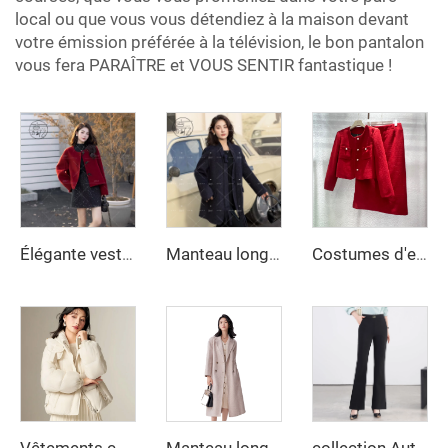
local ou que vous vous détendiez à la maison devant
votre émission préférée à la télévision, le bon pantalon
vous fera PARAÎTRE et VOUS SENTIR fantastique !
Élégante veste rouge à manches longues pour filles automne et hiver décontractée unie en laine et fibres mélangées pour femmes
Manteau long en laine double face pour femmes, fait main, imperméable longueur mi-longue pour printemps et hiver, manteau ajusté à fermeture croisée simple
Costumes d'entreprise pour femmes en gros Costume rouge deux pièces Veste en tweed et jupe Robe pour femmes