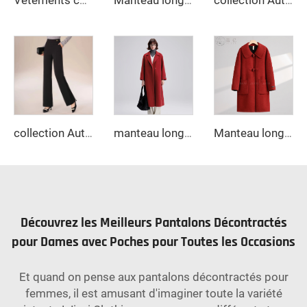
Vêtements courts chauds pour femmes longue doudoune en duvet blanc canard manteau coréen pour femmes renforcé manteau d'hiver pour femmes vestes froid
Manteau long trench femme décontracté à col cranté, manches longues et ceintures, couleur grise
collection Automne-Hiver 2025 - Nouveaux Pantalons Décontractés Amples Droits à Taille Haute en Taille - Design Slim Fit avec Motif Uni
collection Automne-Hiver 2025 - Nouveaux Pantalons Décontractés Amples Droits à Taille Haute en Taille - Design Slim Fit avec Motif Uni
manteau long en cachemire élégant ceinturé Nouvelle collection printemps 2025 Col rabattu ample Manteau en laine coréenne à motif ondulé style coréen pour femmes
Manteau long classique en laine double face pour femmes Manteau d'hiver chaud à simple boutonnage Col rabattu avec fermeture par ceinture en cachemire à capuche
Découvrez les Meilleurs Pantalons Décontractés
pour Dames avec Poches pour Toutes les Occasions
Et quand on pense aux pantalons décontractés pour
femmes, il est amusant d'imaginer toute la variété