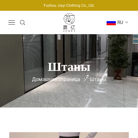
Fuzhou Jiayi Clothing Co., Ltd.
RU
Штаны
Домашняя страница
Штаны