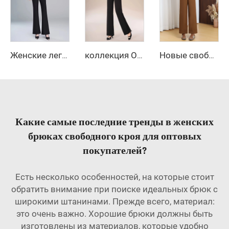
Женские леггинсы с высокой талией и расклешёнными штанинами, брюки-гольфы для йоги и делового образа
коллекция Осень-Зима 2025 — новые свободные прямые повседневные брюки с высокой талией, размер — облегающий крой с однотонным рисунком
Новые свободные брюки-карандаш с широкими штанинами для женщин, женские брюки, женская одежда, длинные брюки
Какие самые последние тренды в женских
брюках свободного кроя для оптовых
покупателей?
Есть несколько особенностей, на которые стоит
обратить внимание при поиске идеальных брюк с
широкими штанинами. Прежде всего, материал:
это очень важно. Хорошие брюки должны быть
изготовлены из материалов, которые удобно