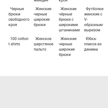
женщин
кроя
Черные
Женские
Женские
Футболки
брюки
черные
чёрные
женские с
свободного
широкие
брюки с
V-
кроя
брюки
широкими
образным
штанинами
вырезом
100 cotton
Женское
Женские
Юбка-
t shirts
шерстяное
черные
плиссе из
пальто
широкие
денима
брюки