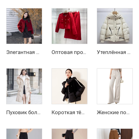
Элегантная красная куртка с длинным рукавом для девочки на осень и зиму, повседневная однотонная модель из женской шерсти и смесовых материалов
Оптовая продажа женских офисных костюмов, красный деловой костюм, двойной костюм из твида, юбка-блузка, платье для женщин
Утеплённая худи-куртка с принтом персонажей, водонепроницаемая, с отстегивающимися рукавами, укороченного кроя, для мужчин и женщин, на гусином пуху, на заказ
Пуховик большого размера на зиму для женщин, пальто-бомбер с пуфами, стёганое пальто с перьями, дизайнерский пуховик, парки
Короткая тёплая одежда для женщин, длинная пуховая куртка, белый пух, корейская женская куртка, усиленная женская зимняя куртка, куртки, холод
Женские повседневные джинсы осеннего уличного стиля, устойчивые к морщинам, с широкими расклешенными штанинами, длинные, с застежкой-молнией, однотонные, окрашенные в сплошной цвет