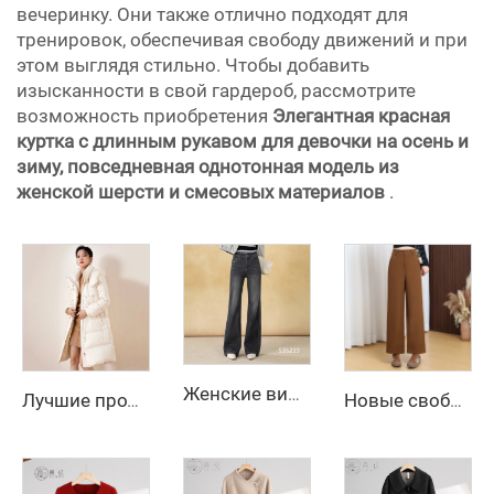
вечеринку. Они также отлично подходят для
тренировок, обеспечивая свободу движений и при
этом выглядя стильно. Чтобы добавить
изысканности в свой гардероб, рассмотрите
возможность приобретения
Элегантная красная
куртка с длинным рукавом для девочки на осень и
зиму, повседневная однотонная модель из
женской шерсти и смесовых материалов
.
Женские винтажные темные джинсы прямого кроя с эластичной тканью, дышащие, свободного покроя, широкие, для делового гардероба, простой модный стиль
Лучшие продажи, зимняя женская одежда на заказ, женские куртки, пуховики, длинная пузырчатая пуховая куртка для женщин
Новые свободные брюки-карандаш с широкими штанинами для женщин, женские брюки, женская одежда, длинные брюки