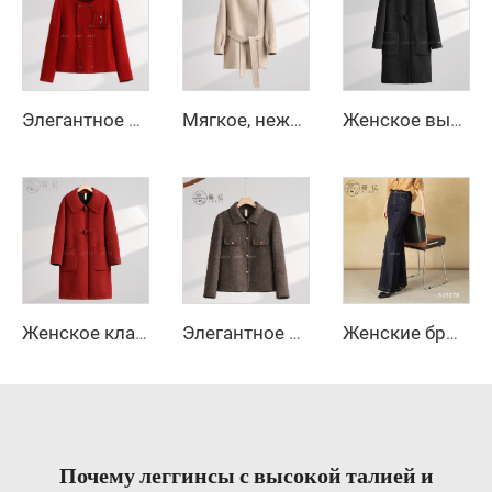
Элегантное женское зимнее стеганое шерстяное пальто с двойным рядом пуговиц и декором логотипа с мехом, новая коллекция, основной цвет
Мягкое, нежное пальто из шерсти с воротником-стойкой, пояс на талии, льстящее фигуре, средней длины, шерстяное пальто
Женское высококачественное зимнее пальто из 100% шерстяного флиса, длинная тёплая куртка однотонного цвета, с овчиной, гладкое окрашенное, с длинными рукавами
Женское классическое двустороннее шерстяное длинное пальто, тёплое однобортное зимнее пальто с отложным воротником, застёжка на пояс, с капюшоном из кашемира
Элегантное женское длинное зимнее стеганое шерстяное пальто с двойным рядом пуговиц из кашемира, декоративной логотипом, однотонное — новая коллекция
Женские брюки с широкими штанинами и длинными рукавами, застежка на молнии, осенний уличный стиль, анти-складки, повседневные джинсы
Почему леггинсы с высокой талией и