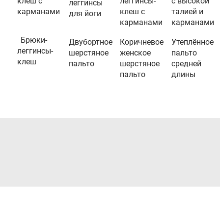
клеш с
леггинсы-
с высокой
леггинсы
карманами
клеш с
талией и
для йоги
карманами
карманами
Брюки-
Двубортное
Коричневое
Утеплённое
леггинсы-
шерстяное
женское
пальто
клеш
пальто
шерстяное
средней
пальто
длины