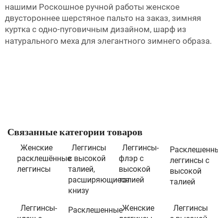
нашими
Роскошное ручной работы женское
двустороннее шерстяное пальто на заказ, зимняя
куртка с одно-пуговичным дизайном, шарф из
натурального меха
для элегантного зимнего образа.
Связанные категории товаров
Женские
Леггинсы
Леггинсы-
Расклешенн
расклешённые
с высокой
флэр с
леггинсы с
леггинсы
талией,
высокой
высокой
расширяющиеся
талией
талией
книзу
Леггинсы-
Женские
Леггинсы
Расклешенные