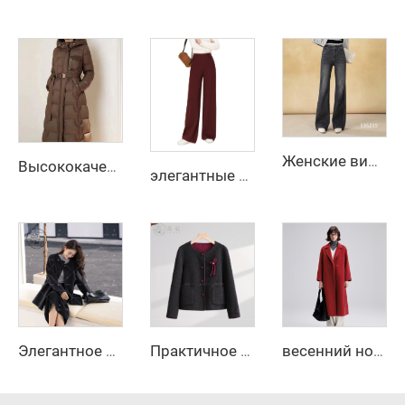
Женские винтажные темные джинсы прямого кроя с эластичной тканью, дышащие, свободного покроя, широкие, для делового гардероба, простой модный стиль
Высококачественная женская зимняя парка, длинная пуховая куртка с капюшоном, поясом, тёплая утеплённая стёганая ветровка, верхняя одежда для улицы
элегантные женские узкие брюки 2025, удобные повседневные длинные брюки из флисового материала с эластичными карманами и логотипом
Практичное двубортное шерстяное пальто с милой бабочкой и пуговицами, длинная зимняя куртка с практичными карманами
весенний новинка 2025, элегантное длинное кашемировое пальто с поясом, свободного кроя, с отложным воротником, пальто из корейской шерсти с эффектом водяной ряби, женское
Элегантное женское зимнее стёганое шерстяное пальто с застёжкой из кашемира, с логотипом, базовый цвет, новая коллекция