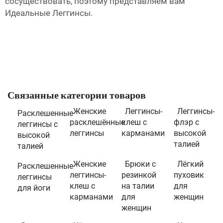
сосуществовать, поэтому представляем вам
Идеальные Леггинсы.
Связанные категории товаров
Женские
Леггинсы-
Леггинсы-
Расклешенные
расклешённые
клеш с
флэр с
леггинсы с
леггинсы
карманами
высокой
высокой
талией
талией
Женские
Брюки с
Лёгкий
Расклешенные
леггинсы-
резинкой
пуховик
леггинсы
клеш с
на талии
для
для йоги
карманами
для
женщин
женщин