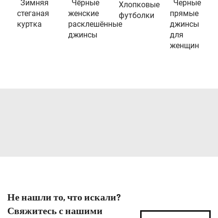
Зимняя
Чёрные
Черные
Хлопковые
стеганая
женские
прямые
футболки
куртка
расклешённые
джинсы
джинсы
для
женщин
Не нашли то, что искали?
Свяжитесь с нашими