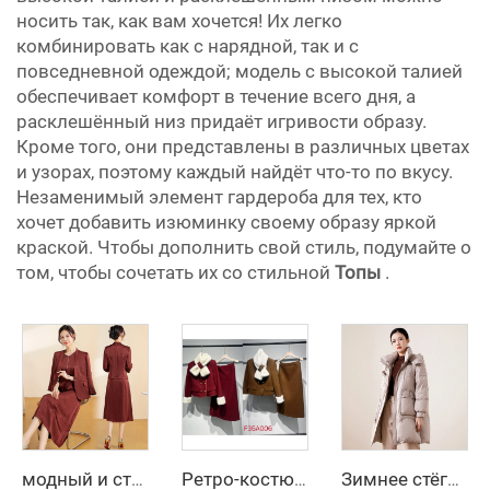
носить так, как вам хочется! Их легко
комбинировать как с нарядной, так и с
повседневной одеждой; модель с высокой талией
обеспечивает комфорт в течение всего дня, а
расклешённый низ придаёт игривости образу.
Кроме того, они представлены в различных цветах
и узорах, поэтому каждый найдёт что-то по вкусу.
Незаменимый элемент гардероба для тех, кто
хочет добавить изюминку своему образу яркой
краской. Чтобы дополнить свой стиль, подумайте о
том, чтобы сочетать их со стильной
Топы
.
модный и стильный костюм-свитер на осень 2025, жакет, юбка с V-образным вырезом, двухкомпонентный костюм
Ретро-костюм из шерсти с дышащим воротником из кроличьего меха и декоративными пуговицами, двухкомпонентный костюм с подкладкой из полиэфирного волокна
Зимнее стёганое пуховое женское пальто, свободное и толстое длинное пальто с капюшоном, воротником и декоративной молнией, метод нетканого переплетения