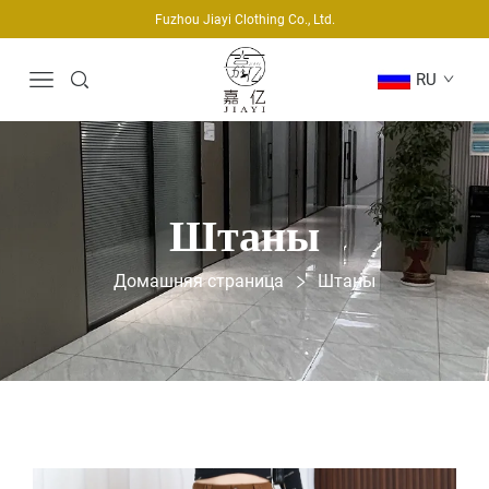
Fuzhou Jiayi Clothing Co., Ltd.
RU
Штаны
Домашняя страница
Штаны