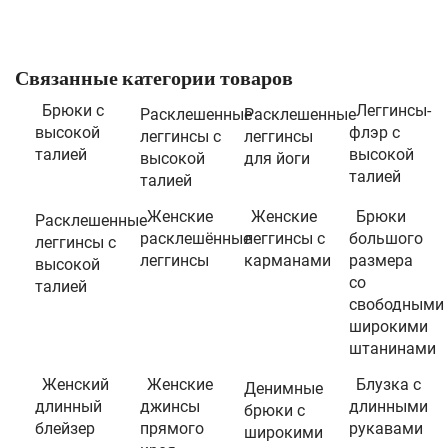
Связанные категории товаров
Брюки с
Леггинсы-
Расклешенные
Расклешенные
высокой
флэр с
леггинсы с
леггинсы
талией
высокой
высокой
для йоги
талией
талией
Женские
Женские
Брюки
Расклешенные
расклешённые
леггинсы с
большого
леггинсы с
леггинсы
карманами
размера
высокой
со
талией
свободными
широкими
штанинами
Женский
Женские
Блузка с
Денимные
длинный
джинсы
длинными
брюки с
блейзер
прямого
рукавами
широкими