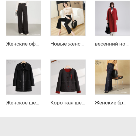
Женские офисные брюки с высокой талией и широкими штанинами на осень/зиму — дышащие однотонные длинные прямые брюки
Новые женские формальные офисные брюки, женские рабочие повседневные брюки-леггинсы с карманами, расширенные к низу
весенний новинка 2025, элегантное длинное кашемировое пальто с поясом, свободного кроя, с отложным воротником, пальто из корейской шерсти с эффектом водяной ряби, женское
Женское шерстяное зимнее пальто с однопуговичным воротником, наполненное перьями, с застежкой-пуговицей, очень тёплое и удобное, короткая модель
Короткая шерстяная куртка зимой в китайском стиле, пальто с однобортной застежкой
Женские брюки с широкими штанинами и длинными рукавами, застежка на молнии, осенний уличный стиль, анти-складки, повседневные джинсы