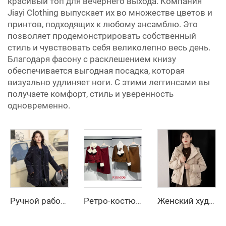
красивый топ для вечернего выхода. Компания
Jiayi Clothing выпускает их во множестве цветов и
принтов, подходящих к любому ансамблю. Это
позволяет продемонстрировать собственный
стиль и чувствовать себя великолепно весь день.
Благодаря фасону с расклешением книзу
обеспечивается выгодная посадка, которая
визуально удлиняет ноги. С этими леггинсами вы
получаете комфорт, стиль и уверенность
одновременно.
Ручной работы женское двустороннее шерстяное пальто, весенне-зимний длинный тренч, приталенное шерстяное пальто с однобортной застёжкой
Ретро-костюм из шерсти с дышащим воротником из кроличьего меха и декоративными пуговицами, двухкомпонентный костюм с подкладкой из полиэфирного волокна
Женский худи длинный пуховик с наполнителем из белого утиного пуха 90%