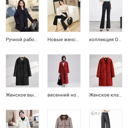
Ручной работы женское двустороннее шерстяное пальто, весенне-зимний длинный тренч, приталенное шерстяное пальто с однобортной застёжкой
Новые женские формальные офисные брюки, женские рабочие повседневные брюки-леггинсы с карманами, расширенные к низу
коллекция Осень-Зима 2025 — новые свободные прямые повседневные брюки с высокой талией, размер — облегающий крой с однотонным рисунком
Женское высококачественное зимнее пальто из 100% шерстяного флиса, длинная тёплая куртка однотонного цвета, с овчиной, гладкое окрашенное, с длинными рукавами
весенний новинка 2025, элегантное длинное кашемировое пальто с поясом, свободного кроя, с отложным воротником, пальто из корейской шерсти с эффектом водяной ряби, женское
Женское классическое двустороннее шерстяное длинное пальто, тёплое однобортное зимнее пальто с отложным воротником, застёжка на пояс, с капюшоном из кашемира