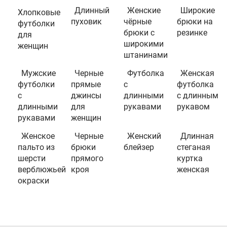
Длинный
Женские
Широкие
Хлопковые
пуховик
чёрные
брюки на
футболки
брюки с
резинке
для
широкими
женщин
штанинами
Мужские
Черные
Футболка
Женская
футболки
прямые
с
футболка
с
джинсы
длинными
с длинным
длинными
для
рукавами
рукавом
рукавами
женщин
Женское
Черные
Женский
Длинная
пальто из
брюки
блейзер
стеганая
шерсти
прямого
куртка
верблюжьей
кроя
женская
окраски