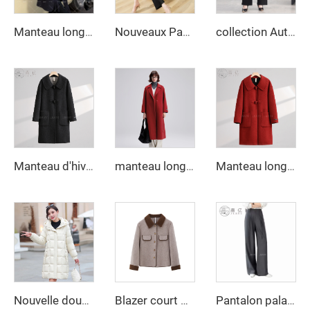
Manteau long en laine double face pour femmes, fait main, imperméable longueur mi-longue pour printemps et hiver, manteau ajusté à fermeture croisée simple
Nouveaux Pantalons de Travail Formels pour Femmes Pantalons de Bureau Féminins Habillés Décontractés Pantalons Fuseau Évasés avec Poches
collection Automne-Hiver 2025 - Nouveaux Pantalons Décontractés Amples Droits à Taille Haute en Taille - Design Slim Fit avec Motif Uni
Manteau d'hiver de haute qualité pour femmes, en laine vierge 100 %, long, chaud, à design uni, en fourrure de mouton, teinture unie, manches longues
manteau long en cachemire élégant ceinturé Nouvelle collection printemps 2025 Col rabattu ample Manteau en laine coréenne à motif ondulé style coréen pour femmes
Manteau long classique en laine double face pour femmes Manteau d'hiver chaud à simple boutonnage Col rabattu avec fermeture par ceinture en cachemire à capuche
Nouvelle doudoune longue de luxe grande taille pour femmes, brillante, très imperméable
Blazer court mode automne nouvelle tendance pour femme en tissu mélangé vêtement d'extérieur vintage à manches longues chic féminin
Pantalon palazzo droit long à taille haute pour femme, coupe ample décontractée avec fermeture à glissière, idéal pour le bureau ou le travail au printemps