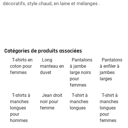
décoratifs, style chaud, en laine et mélanges
.
Catégories de produits associées
T-shirts en
Long
Pantalons
Pantalons
coton pour
manteau en
à jambe
à enfiler à
femmes
duvet
large noirs
jambes
pour
larges
femmes
T-shirts à
Jean droit
T-shirt à
T-shirt à
manches
noir pour
manches
manches
longues
femme
longues
longues
pour
pour
hommes
femmes