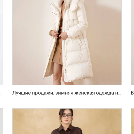
 белая куртка с пуховым утеплителем, новая модная зимняя модель
Лучшие продажи, зимняя женская одежда на заказ, женские куртки, пуховики, длинная пузырчатая пуховая куртка для женщин