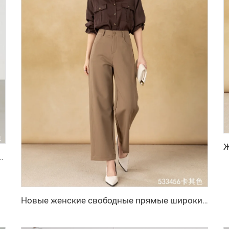
широкими штанинами на осень/зиму — дышащие однотонные длинные прямые брюки
Новые женские свободные прямые широкие брюки с застежкой-молнией, повседневные анти-морщинные длинные брюки для зимы