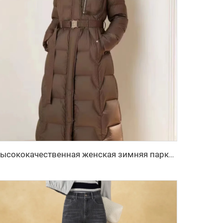
Высококачественная женская зимняя парка, длинная пуховая куртка с капюшоном, поясом, тёплая утеплённая стёганая ветровка, верхняя одежда для улицы