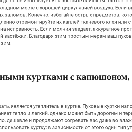
огда он не используется. Избегайте слишком плотного 
охладном месте с хорошей циркуляцией воздуха. Если 
их заломов. Конечно, избегайте острых предметов, кот
енно отремонтируйте их каплей тканевого клея или с
а исправность. Если молния заедает, аккуратное про
 застёжки. Благодаря этим простым мерам ваш пуховик
 зим.
нными куртками с капюшоном, 
ть, является утеплитель в куртке. Пуховые куртки на
няет тепло и легкий, однако может быть дорогим и т
ило, дешевле и продолжают согревать вас даже во вла
е использовать куртку: в зависимости от этого один тип