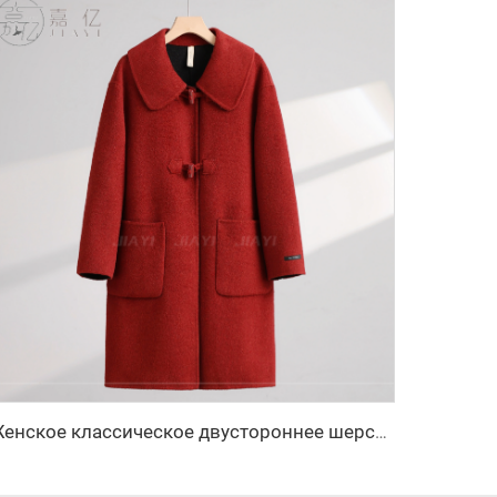
Женское классическое двустороннее шерстяное длинное пальто, тёплое однобортное зимнее пальто с отложным воротником, застёжка на пояс, с капюшоном из кашемира