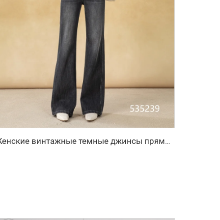
Женские винтажные темные джинсы прямого кроя с эластичной тканью, дышащие, свободного покроя, широкие, для делового гардероба, простой модный стиль