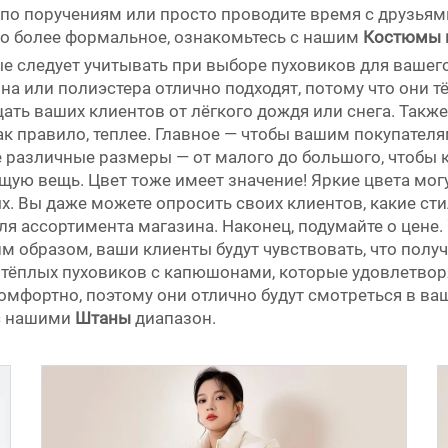
е по поручениям или просто проводите время с друзья
то более формальное, ознакомьтесь с нашим
Костюмы 
е следует учитывать при выборе пуховиков для вашего
она или полиэстера отлично подходят, потому что они 
ть ваших клиентов от лёгкого дождя или снега. Также
ак правило, теплее. Главное — чтобы вашим покупател
 различные размеры — от малого до большого, чтобы к
ую вещь. Цвет тоже имеет значение! Яркие цвета мог
. Вы даже можете опросить своих клиентов, какие сти
я ассортимента магазина. Наконец, подумайте о цене. 
м образом, ваши клиенты будут чувствовать, что получ
 тёплых пуховиков с капюшонами, которые удовлетвор
комфортно, поэтому они отлично будут смотреться в в
 с нашими
Штаны
диапазон.