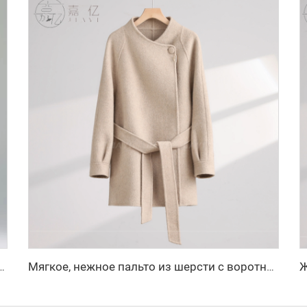
ки-клеш однотонные с высокой талией, застежка на молнии, анти-морщины, длинные брюки
Мягкое, нежное пальто из шерсти с воротником-стойкой, пояс на талии, льстящее фигуре, средней длины, шерстяное пальто