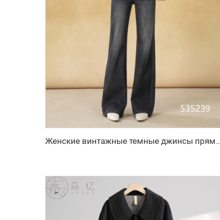
Женские винтажные темные джинсы прямого кроя с эластичной тканью, дышащие, свободного покроя, широкие, для делового гард