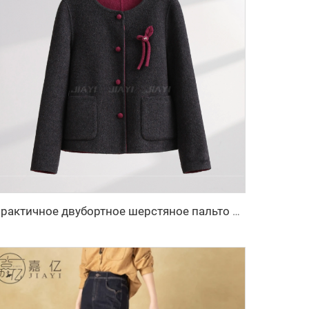
Практичное двубортное шерстяное пальто с милой бабочкой и пуговицами, длинная зимняя куртка с практичными карманами