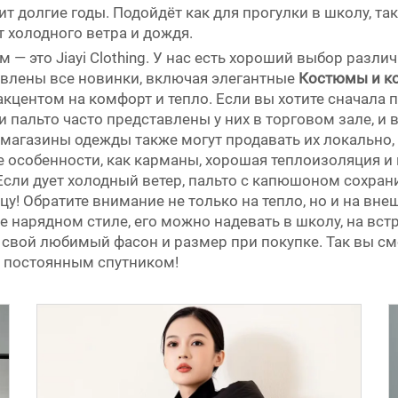
т долгие годы. Подойдёт как для прогулки в школу, так
 холодного ветра и дождя.
— это Jiayi Clothing. У нас есть хороший выбор разл
тавлены все новинки, включая элегантные
Костюмы и к
кцентом на комфорт и тепло. Если вы хотите сначала п
 пальто часто представлены у них в торговом зале, и 
 магазины одежды также могут продавать их локально,
е особенности, как карманы, хорошая теплоизоляция и
 Если дует холодный ветер, пальто с капюшоном сохрани
ицу! Обратите внимание не только на тепло, но и на вн
е нарядном стиле, его можно надевать в школу, на встр
 свой любимый фасон и размер при покупке. Так вы см
м постоянным спутником!