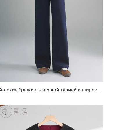
Женские брюки с высокой талией и широкими штанинами на осень/зиму, офисные, дышащие, однотонные, длинные, с застежкой-молнией, анти-складка, с поясом