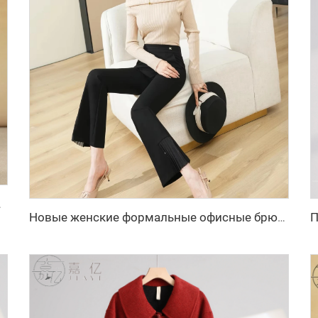
ероба, простой модный стиль
Новые женские формальные офисные брюки, женские рабочие повседневные брюки-леггинсы с карманами, расширенные к низу