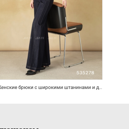
Женские брюки с широкими штанинами и длинными рукавами, застежка на молнии, осенний уличный стиль, анти-складки, повседневные джинсы