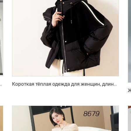
да в французском стиле, двухкомпонентный, с юбкой до колена и пальто
Короткая тёплая одежда для женщин, длинная пуховая куртка, белый пух, корейская женская куртка, усиленная женская зимняя куртка, куртки, холод