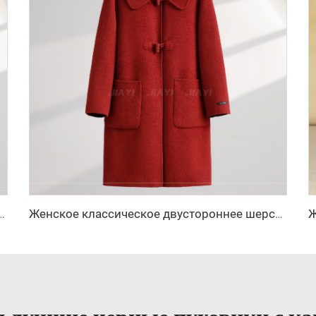
го флиса, длинная тёплая куртка однотонного цвета, с овчиной, гладкое окрашенное, с длинными рукавами
Женское классическое двустороннее шерстяное длинное пальто, тёплое однобортное зимнее пальто с отложным воротником, застёжка на пояс, с капюшоном из кашемира