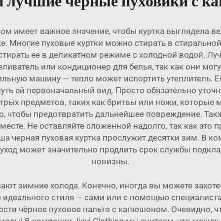
и лучшие черные пуховики с 
ом имеет важное значение, чтобы куртка выглядела в
ке. Многие пуховые куртки можно стирать в стирально
 стирать ее в деликатном режиме с холодной водой. Л
еливатель или кондиционер для белья, так как они могу
ильную машину — тепло может испортить утеплитель. Е
ть ей первоначальный вид. Просто обязательно уточн
стрых предметов, таких как бритвы или ножи, которые 
, чтобы предотвратить дальнейшее повреждение. Также 
м месте. Не оставляйте сложенной надолго, так как эт
а черная пуховая куртка прослужит десятки зим. В комп
 уход может значительно продлить срок службы подкл
новизны.
пают зимние холода. Конечно, иногда вы можете захо
ие идеального стиля — сами или с помощью специалиста
ности чёрное пуховое пальто с капюшоном. Очевидно, чт
ды! В компании Jiayi Clothing мы считаем, что между 