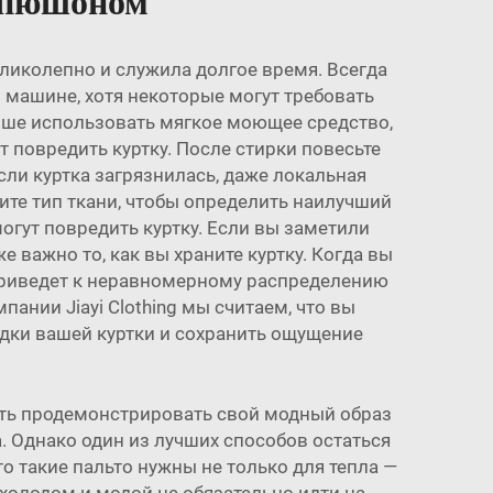
капюшоном
еликолепно и служила долгое время. Всегда
й машине, хотя некоторые могут требовать
учше использовать мягкое моющее средство,
т повредить куртку. После стирки повесьте
сли куртка загрязнилась, даже локальная
ите тип ткани, чтобы определить наилучший
могут повредить куртку. Если вы заметили
важно то, как вы храните куртку. Когда вы
о приведет к неравномерному распределению
ании Jiayi Clothing мы считаем, что вы
адки вашей куртки и сохранить ощущение
теть продемонстрировать свой модный образ
. Однако один из лучших способов остаться
о такие пальто нужны не только для тепла —
холодом и модой не обязательно идти на