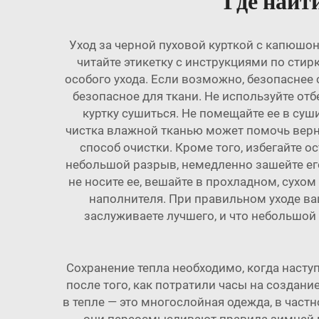
Где найт
Уход за черной пуховой курткой с капюшон
читайте этикетку с инструкциями по стир
особого ухода. Если возможно, безопаснее
безопасное для ткани. Не используйте отб
куртку сушиться. Не помещайте ее в суш
чистка влажной тканью может помочь верну
способ очистки. Кроме того, избегайте о
небольшой разрыв, немедленно зашейте его
не носите ее, вешайте в прохладном, сухо
наполнителя. При правильном уходе ваш
заслуживаете лучшего, и что небольшой
Сохранение тепла необходимо, когда насту
после того, как потратили часы на создан
в тепле — это многослойная одежда, в част
они переосмысливают правила зимней мо