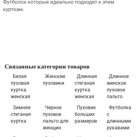
Футболок
которые идеально подходят к этим
курткам.
Связанные категории товаров
Белая
Женские
Длинная
Длинное
пуховая
пуховики
стеганая
женское
куртка
куртка
пуховое
женская
женская
пальто
Зимняя
Черное
Пуховик
Футболка
стеганая
пуховое
больших
с
куртка
пальто для
размеров
длинными
женщин
рукавами