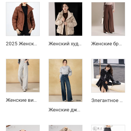
2025 Женская укороченная узкая пуховая куртка с объемными рукавами, теплая белая куртка с пуховым утеплителем, новая модная зимняя модель
Женский худи длинный пуховик с наполнителем из белого утиного пуха 90%
Женские брюки с высокой и средней посадкой, офисные брюки, широкие прямые длинные брюки на осень-зиму
Женские винтажные прямые эластичные джинсовые брюки, дышащие темные широкие брюки для лета и осени, подходят для делового стиля
Элегантное женское зимнее стёганое шерстяное пальто с застёжкой из кашемира, с логотипом, базовый цвет, новая коллекция
Женские джинсы осеннего уличного стиля с высокой талией, широкими штанинами, расклешенные, с длинными рукавами, застежкой-молнией, устойчивые к морщинам