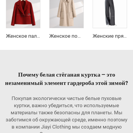
Женское пальто из высококачественной зимней шерсти на заказ, длинное, с двумя пуговицами и поясом, элегантный стиль, декоративные пуговицы
Женское повседневное пальто из шерсти приталенного кроя, однотонная теплая куртка с длинными рукавами на осень и зиму, свободное пальто — акция по случаю сырьевой обработки
Женские прямые длинные брюки палаццо с высокой талией, повседневные свободные брюки с застежкой-молнией для офиса, бизнеса, работы весной
Почему белая стёганая куртка — это
незаменимый элемент гардероба этой зимой?
Покупая экологически чистые белые пуховые
куртки, важно убедиться, что используемые
материалы также безопасны для планеты. Мы
заботимся об окружающей среде, именно поэтому
в компании Jiayi Clothing мы создаем модную