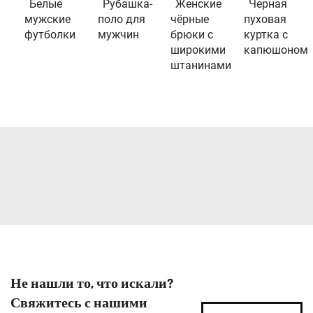
Белые
Рубашка-
Женские
Черная
мужские
поло для
чёрные
пуховая
футболки
мужчин
брюки с
куртка с
широкими
капюшоном
штанинами
Не нашли то, что искали?
Свяжитесь с нашими