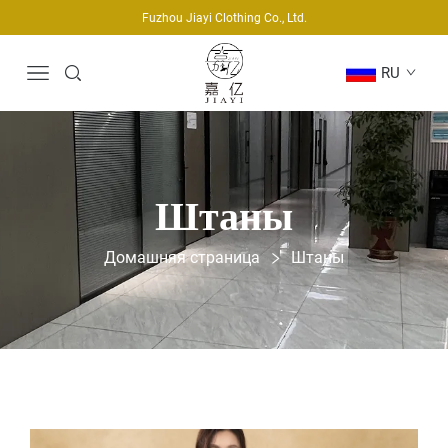
Fuzhou Jiayi Clothing Co., Ltd.
RU
Штаны
Домашняя страница
Штаны