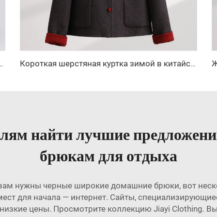
ского шерстяного кашемирового тренч-кота с пуговицами
Короткая шерстяная куртка зимой в китайском стиле, пальто с однобортной застежкой
елям найти лучшие предложен
брюкам для отдыха
 вам нужны черные широкие домашние брюки, вот неско
мест для начала — интернет. Сайты, специализирующие
изкие цены. Просмотрите коллекцию Jiayi Clothing. 