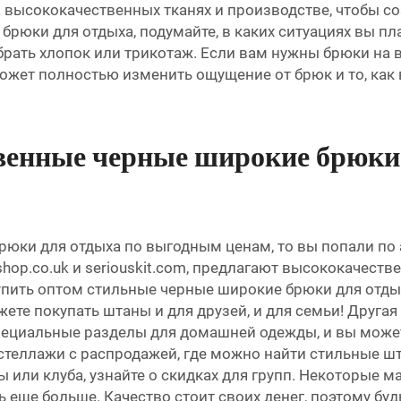
 на высококачественных тканях и производстве, чтобы 
рюки для отдыха, подумайте, в каких ситуациях вы пла
рать хлопок или трикотаж. Если вам нужны брюки на в
жет полностью изменить ощущение от брюк и то, как в
венные черные широкие брюки
рюки для отдыха по выгодным ценам, то вы попали по 
tyshop.co.uk и seriouskit.com, предлагают высококачест
 купить оптом стильные черные широкие брюки для отд
ете покупать штаны и для друзей, и для семьи! Друга
специальные разделы для домашней одежды, и вы мож
стеллажи с распродажей, где можно найти стильные ш
 или клуба, узнайте о скидках для групп. Некоторые 
 еще больше. Качество стоит своих денег, поэтому бу