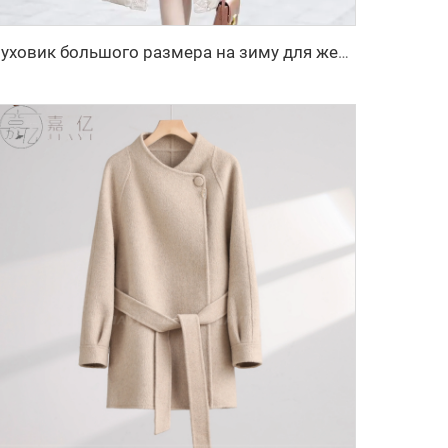
Пуховик большого размера на зиму для женщин, пальто-бомбер с пуфами, стёганое пальто с перьями, дизайнерский пуховик, парки