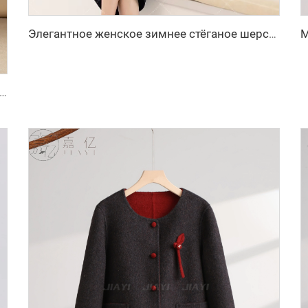
Элегантное женское зимнее стёганое шерстяное пальто с застёжкой из кашемира, с логотипом, базовый цвет, новая коллекция
кие свободные прямые широкие брюки с застежкой-молнией, повседневные анти-морщинные длинные брюки для зимы