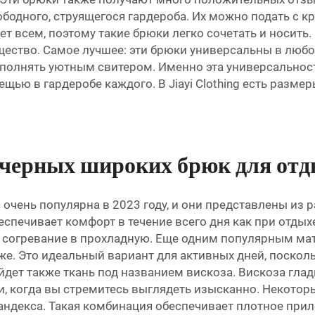
одного, струящегося гардероба. Их можно подать с к
ет всем, поэтому такие брюки легко сочетать и носить.
ество. Самое лучшее: эти брюки универсальны в любо
ополнять уютным свитером. Именно эта универсальнос
ю в гардеробе каждого. В Jiayi Clothing есть размер
 черных широких брюк для отды
очень популярна в 2023 году, и они представлены из 
спечивает комфорт в течение всего дня как при отдыхе
 согревание в прохладную. Еще одним популярным мат
же. Это идеальный вариант для активных дней, посколь
йдет также ткань под названием вискоза. Вискоза глад
ти, когда вы стремитесь выглядеть изысканно. Некот
андекса. Такая комбинация обеспечивает плотное приле