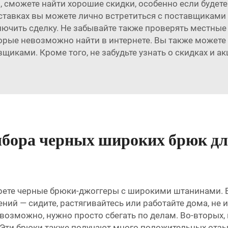
но, сможете найти хорошие скидки, особенно если будет
ыставках вы можете лично встретиться с поставщиками
ключить сделку. Не забывайте также проверять местны
орые невозможно найти в интернете. Вы также можете 
иками. Кроме того, не забудьте узнать о скидках и а
ора черных широких брюк для
рете черные брюки-джоггеры с широкими штанинами. В
ний — сидите, растягивайтесь или работайте дома, не 
ли, возможно, нужно просто сбегать по делам. Во-вторых
 Эти брюки также получают много положительных отз