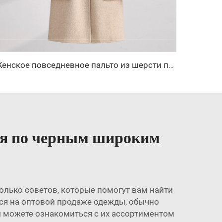
Женское повседневное пальто из шерсти приталенного кроя, однотонная теплая куртка с длинными рукавами на осень и зиму, свободное пальто — акция по случаю сырьевой обработки
ия по черным широким
лько советов, которые помогут вам найти
ся на оптовой продаже одежды, обычно
Вы можете ознакомиться с их ассортиментом