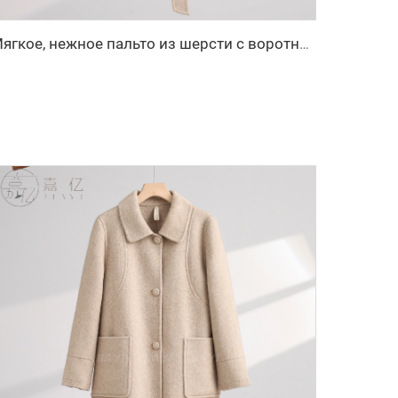
Мягкое, нежное пальто из шерсти с воротником-стойкой, пояс на талии, льстящее фигуре, средней длины, шерстяное пальто