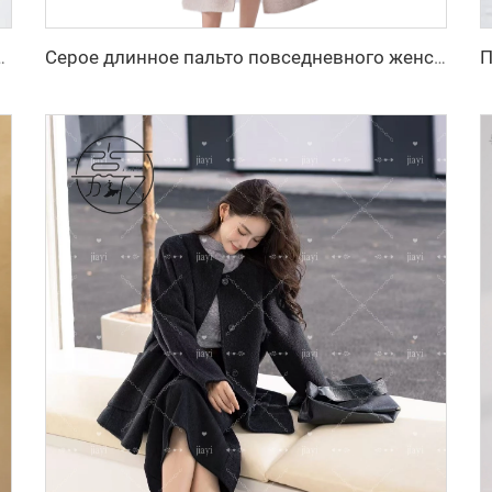
 белая куртка с пуховым утеплителем, новая модная зимняя модель
Серое длинное пальто повседневного женского модного силуэта с лацканами, длинными рукавами и поясом