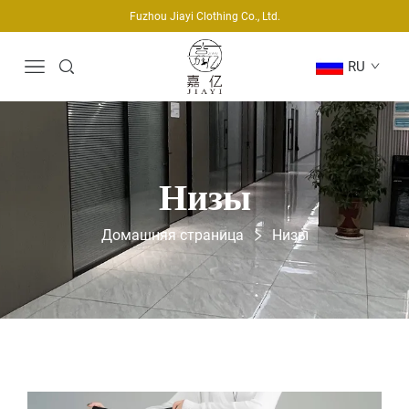
Fuzhou Jiayi Clothing Co., Ltd.
RU
Низы
Домашняя страница
Низы