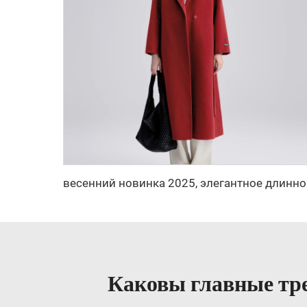
весенний новинк
Каковы главные тре