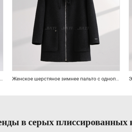
а 2025, элегантное длинное кашемировое пальто с поясом, свободного кроя, с отложным воротником, пальто из корейской шерсти с эффектом водяной ряби, женское
Женское шерстяное зимнее пальто с однопуговичным воротником, наполненное перьями, с застежкой-пуговицей, очень тёплое и удобное, короткая модель
нды в серых плиссированных ю