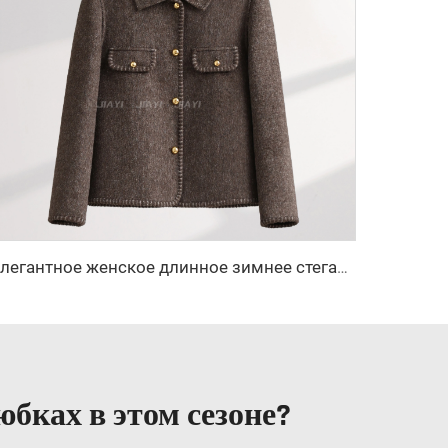
Элегантное женское длинное зимнее стеганое шерстяное пальто с двойным рядом пуговиц из кашемира, декоративной логотипом, однотонное — новая коллекция
бках в этом сезоне?