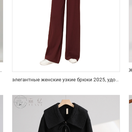
 штанинами, прямые брюки с высокой талией в стиле слим-фит, производитель повседневных брюк
элегантные женские узкие брюки 2025, удобные повседневные длинные брюки из флисового материала с эластичными карманами и логотипом