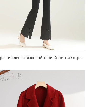
Брюки-клеш с высокой талией, летние стройнящие элегантные брюки-рыбий хвост