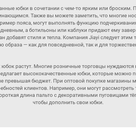
анные юбки в сочетании с чем-то ярким или броским. 
инающимся. Также вы можете заметить, что многие но
ример пояса, могут выполнять функцию подчеркивания
дневным, а ботильоны или каблуки придают ему завер
ан добавят стиля и тепла. Компания Jiayi следует этим
ю образа — как для повседневной, так и для торжеств
юбок растут. Многие розничные торговцы нуждаются в
 предлагает высококачественные юбки, которые можно 
 не превышая бюджет. При оптовой покупке магазины 
ребностей клиентов. Например, они могут рассмотреть 
ороткая длина пальто с декоративными пуговицами т
чтобы дополнить свои юбки.