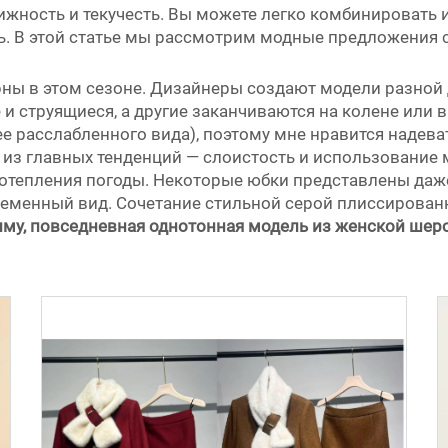
жность и текучесть. Вы можете легко комбинировать 
ль. В этой статье мы рассмотрим модные предложения
ы в этом сезоне. Дизайнеры создают модели разной д
 и струящиеся, а другие заканчиваются на колене или
е расслабленного вида), поэтому мне нравится надеват
из главных тенденций — слоистость и использование м
отепления погоды. Некоторые юбки представлены даже 
временный вид. Сочетание стильной серой плиссирова
иму, повседневная однотонная модель из женской ше