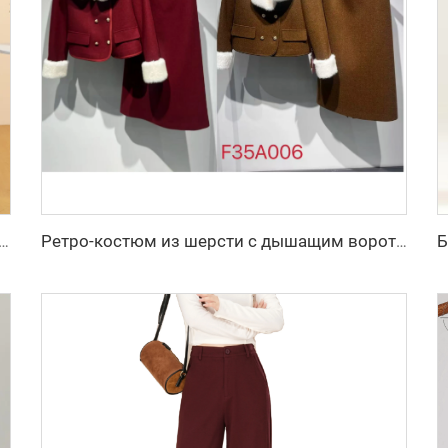
костюм-свитер на осень 2025, жакет, юбка с V-образным вырезом, двухкомпонентный костюм
Ретро-костюм из шерсти с дышащим воротником из кроличьего меха и декоративными пуговицами, двухкомпонентный костюм с подкладкой из полиэфирного волокна