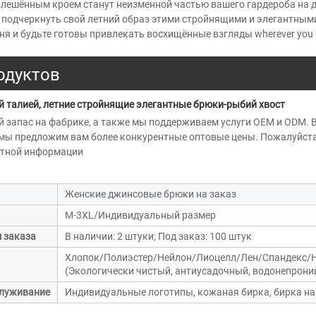
клешённым кроем станут неизменной частью вашего гардероба на д
 подчеркнуть свой летний образ этими стройнящими и элегантным
дня и будьте готовы привлекать восхищённые взгляды wherever you
одуктов
 талией, летние стройнящие элегантные брюки-рыбий хвост 
й запас на фабрике, а также мы поддерживаем услуги OEM и ODM. В
мы предложим вам более конкурентные оптовые цены. Пожалуйста,
етной информации 
Женские джинсовые брюки на заказ
M-3XL/Индивидуальный размер
 заказа
В наличии: 2 штуки; Под заказ: 100 штук
Хлопок/Полиэстер/Нейлон/Лиоцелл/Лен/Спандекс/Н
(Экологически чистый, антиусадочный, водонепрони
служивание
Индивидуальные логотипы, кожаная бирка, бирка на п