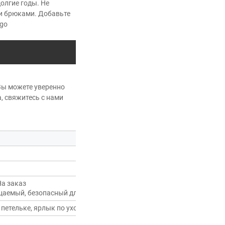
олгие годы. Не
и брюками. Добавьте
 go
ы можете уверенно 
 свяжитесь с нами 
а заказ
цаемый, безопасный для кожи, антикатышковый, дышащий, комфорт
етельке, ярлык по уходу, пуговицы, ткань