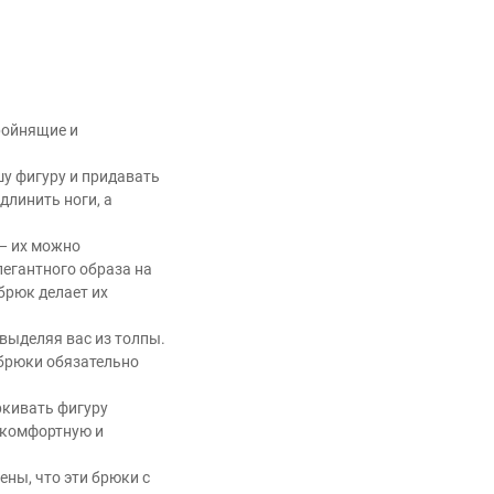
тройнящие и
шу фигуру и придавать
длинить ноги, а
 — их можно
легантного образа на
брюк делает их
выделяя вас из толпы.
 брюки обязательно
ркивать фигуру
 комфортную и
ены, что эти брюки с