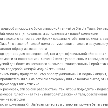
гардероб с помощью брюк с высокой талией от Xin Jia Yuan. Эти с
ий хвост станут идеальным дополнением к вашей коллекции
ни высокого качества, эти брюки созданы, чтобы подчеркивать ва
Дизайн с высокой талией помогает уменьшить талию и визуально у
авляет образу изысканности
одходят как для повседневной, так и для официальной обстановки
имости от вашего стиля. Сочетайте их с укороченным топом для э
лузкой для более изысканного ансамбля. Универсальный крой этих 
том гардероба каждой модной женщины
ением книзу придаёт вашему образу уникальный и модный акцент, 
тправляетесь ли вы на летнюю вечеринку или на ночной выход, эти
 произведут впечатление
х размерах, эти брюки разработаны так, чтобы подходить и подчё
азмеров. Эластичная ткань повторяет движения тела, обеспечивая
чение всего дня
сти компании Xin Jia Yuan качеству и стилю, вы можете быть увер