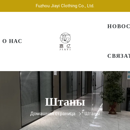
Fuzhou Jiayi Clothing Co., Ltd.
НОВО
О НАС
СВЯЗА
Штаны
Домашняя страница
Штаны