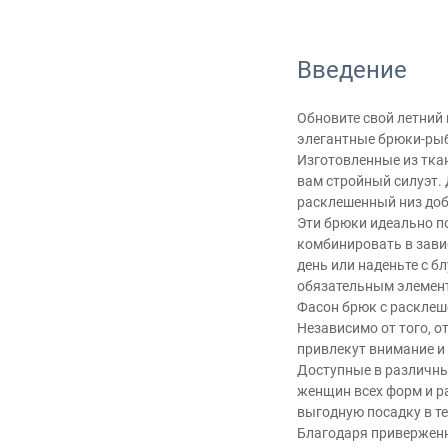
Введение
Обновите свой летний 
элегантные брюки-рыб
Изготовленные из тка
вам стройный силуэт. 
расклешенный низ доб
Эти брюки идеально п
комбинировать в завис
день или наденьте с б
обязательным элемен
Фасон брюк с расклеш
Независимо от того, о
привлекут внимание и
Доступные в различны
женщин всех форм и р
выгодную посадку в те
Благодаря приверженно