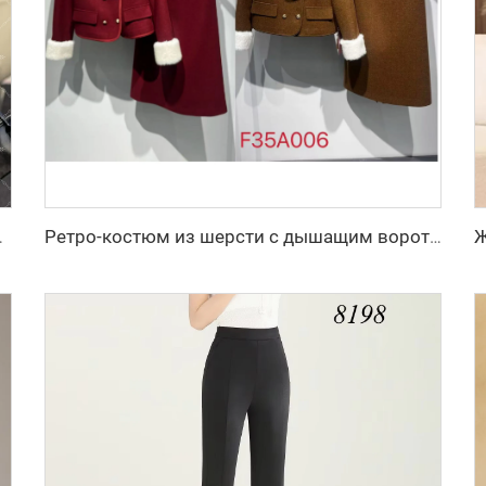
стяное пальто с однобортной застёжкой
Ретро-костюм из шерсти с дышащим воротником из кроличьего меха и декоративными пуговицами, двухкомпонентный костюм с подкладкой из полиэфирного волокна