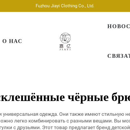
Fuzhou Jiayi Clothing Co., Ltd.
НОВО
О НАС
СВЯЗА
склешённые чёрные бр
 универсальная одежда. Они также имеют стильную не
можно легко комбинировать с разными вещами. Вы мо
лки с друзьями. Этот товар предлагает бренд детской о