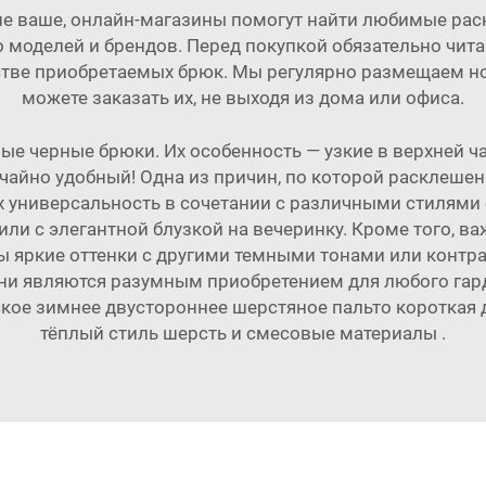
не ваше, онлайн-магазины помогут найти любимые ра
моделей и брендов. Перед покупкой обязательно чита
стве приобретаемых брюк. Мы регулярно размещаем но
можете заказать их, не выходя из дома или офиса.
е черные брюки. Их особенность — узкие в верхней ч
ычайно удобный! Одна из причин, по которой раскле
их универсальность в сочетании с различными стилями 
ли с элегантной блузкой на вечеринку. Кроме того, ва
вы яркие оттенки с другими темными тонами или контр
они являются разумным приобретением для любого гар
ское зимнее двустороннее шерстяное пальто короткая
тёплый стиль шерсть и смесовые материалы
.