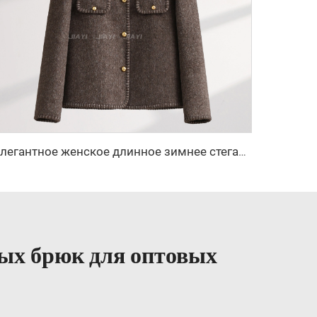
Элегантное женское длинное зимнее стеганое шерстяное пальто с двойным рядом пуговиц из кашемира, декоративной логотипом, однотонное — новая коллекция
ых брюк для оптовых