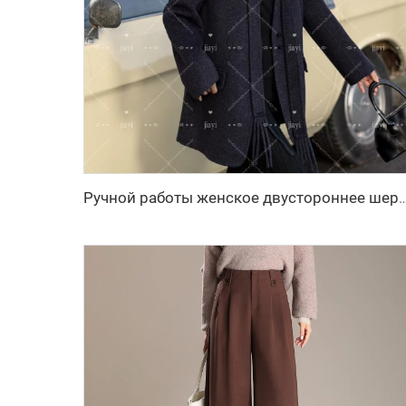
Ручной работы женское двустороннее шерстяное пальто, весенне-зимний длинный тренч, приталенное шер