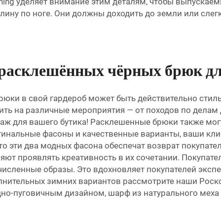
lothing уделяет внимание этим деталям, чтобы выпуска
ину по ноге. Они должны доходить до земли или слегк
 расклешённых чёрных брюк дл
юки в свой гардероб может быть действительно стиль
ть на различные мероприятия — от походов по делам д
одаж для вашего бутика! Расклешенные брюки также мо
игинальные фасоны и качественные варианты, ваши кли
я, что эти два модных фасона обеспечат возврат покуп
ляют проявлять креативность в их сочетании. Покупат
счисленные образы. Это вдохновляет покупателей эксп
полнительных зимних вариантов рассмотрите наши
Роск
 одно-пуговичным дизайном, шарф из натурального меха