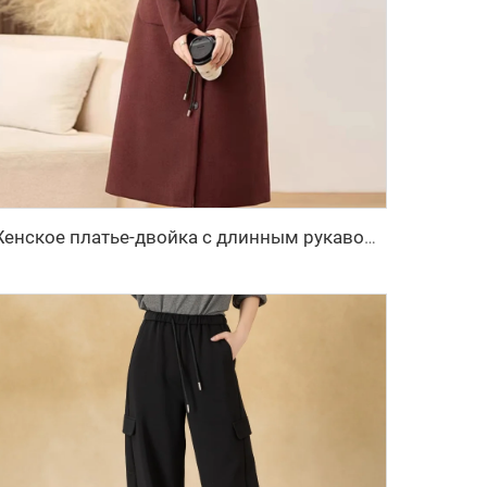
Женское платье-двойка с длинным рукавом и жилетом для осени и зимы, новинка, с изысканным стилем