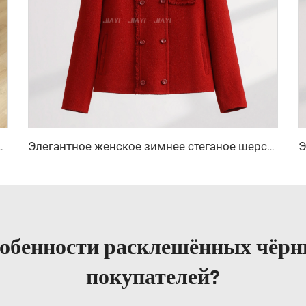
невные брюки-леггинсы с карманами, расширенные к низу
Элегантное женское зимнее стеганое шерстяное пальто с двойным рядом пуговиц и декором логотипа с мехом, новая коллекция, основной цвет
обенности расклешённых чёрн
покупателей?