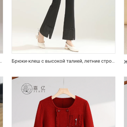
садкой, офисные брюки, широкие прямые длинные брюки на осень-зиму
Брюки-клеш с высокой талией, летние стройнящие элегантные брюки-рыбий хвост