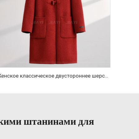
Женское классическое двустороннее шерстяное длинное пальто, тёплое однобортное зимнее пальто с отложным воротником, застёжка на пояс, с капюшоном из кашемира
окими штанинами для