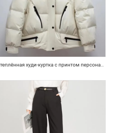
Утеплённая худи-куртка с принтом персонажей, водонепроницаемая, с отстегивающимися рукавами, укороченного кроя, для мужчин и женщин, на гусином пуху, на заказ