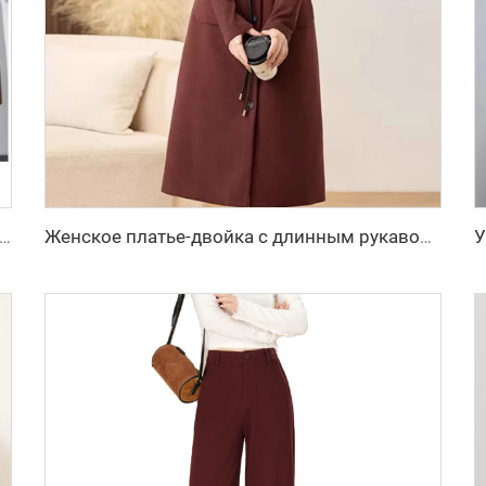
из шерсти с дышащим воротником из кроличьего меха и декоративными пуговицами, двухкомпонентный костюм с подкладкой из полиэфирного волокна
Женское платье-двойка с длинным рукавом и жилетом для осени и зимы, новинка, с изысканным стилем