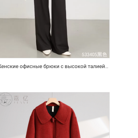
Женские офисные брюки с высокой талией и широкими штанинами на осень/зиму — дышащие однотонные длинные прямые брюки