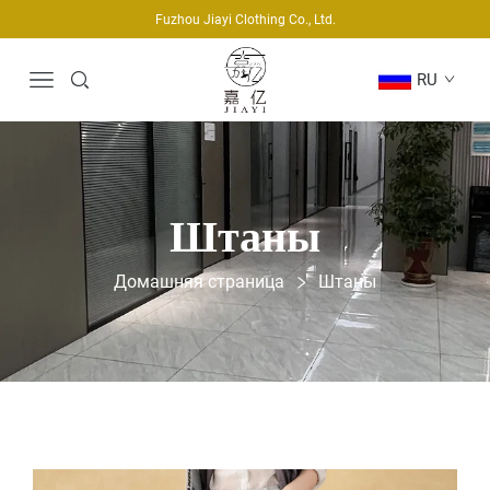
Fuzhou Jiayi Clothing Co., Ltd.
RU
Штаны
Домашняя страница
Штаны