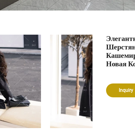
Элегант
Шерстян
Кашемир
Новая К
Inquiry