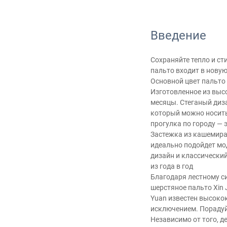
Введение
Сохраняйте тепло и ст
пальто входит в нову
Основной цвет пальто
Изготовленное из выс
месяцы. Стеганый диз
который можно носить 
прогулка по городу —
Застежка из кашемира
идеально подойдет мод
дизайн и классически
из года в год
Благодаря лестному си
шерстяное пальто Xin 
Yuan известен высокок
исключением. Порадуй
Независимо от того, д