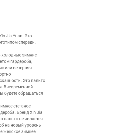
n Jia Yuan. Это
оготипом спереди.
в холодные зимние
етом гардероба,
ис или вечерняя
ортно
сканности. Это пальто
ем. Вневременной
вы будете обращаться
зимнее стеганое
ероба. Бренд Xin Jia
о пальто не является
об на новый уровень
ое женское зимнее