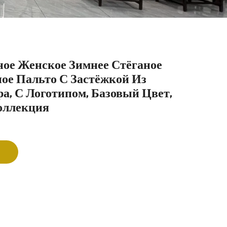
ное Женское Зимнее Стёганое
ое Пальто С Застёжкой Из
а, С Логотипом, Базовый Цвет,
оллекция