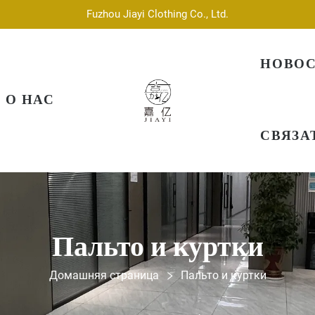
Fuzhou Jiayi Clothing Co., Ltd.
НОВО
О НАС
СВЯЗА
Пальто и куртки
Домашняя страница
Пальто и куртки