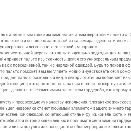
иль с элегантным женским зимним стеганым шерстяным пальто от Xi
ю коллекцию и оснащено застежкой из кашемира с декоративным л
 универсален и легко сочетается с любым нарядом
ококачественной шерсти, это пальто идеально подходит для тепла 
айн придает пальто изысканность, делая его универсальным предм
как с повседневной, так и с нарядной одеждой. Будь то поход в оф
 это пальто поможет вам выглядеть модно и чувствовать себя комф
 придает пальто роскошный вид, а декор логотипом добавляет изы
ной женщине, которая хочет оставаться в тепле, не жертвуя стил
й цвет делают его незаменимым элементом гардероба, к которому 
луэту и превосходному качеству исполнения, элегантное женское 
Jia Yuan наверняка станет любимым элементом вашего зимнего гард
ачественной одеждой, сочетающей стиль и функциональность, и эт
те себя этой потрясающей вещью и поднимите свой зимний гардер
елаете ли вы покупки или посещаете особое мероприятие, элегантн