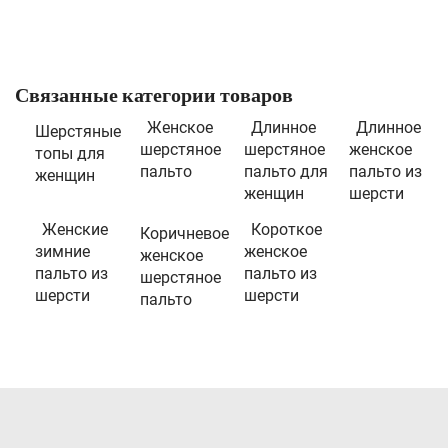
Связанные категории товаров
Женское
Длинное
Длинное
Шерстяные
шерстяное
шерстяное
женское
топы для
пальто
пальто для
пальто из
женщин
женщин
шерсти
Женские
Короткое
Коричневое
зимние
женское
женское
пальто из
пальто из
шерстяное
шерсти
шерсти
пальто