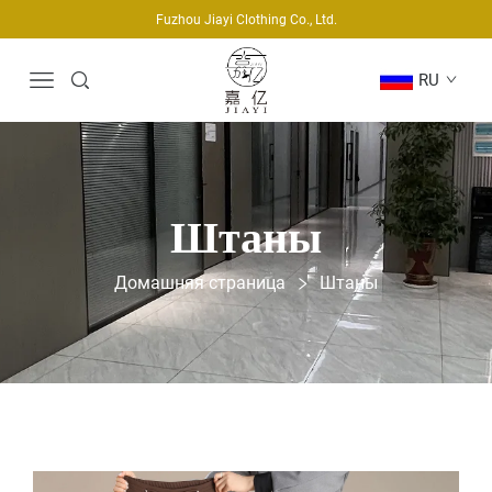
Fuzhou Jiayi Clothing Co., Ltd.
RU
Штаны
Домашняя страница
Штаны