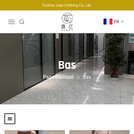
Fuzhou Jiayi Clothing Co., Ltd.
FR
Bas
Page d’accueil
Bas