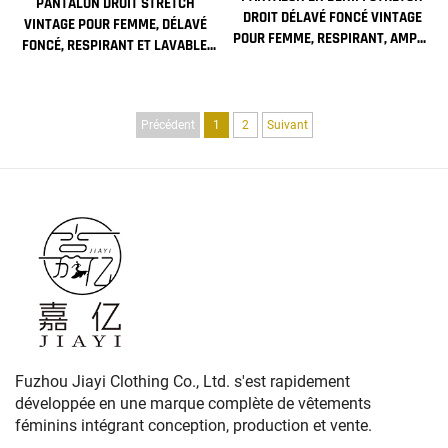
PANTALON DROIT STRETCH
DROIT DÉLAVÉ FONCÉ VINTAGE
VINTAGE POUR FEMME, DÉLAVÉ
POUR FEMME, RESPIRANT, AMPLE
FONCÉ, RESPIRANT ET LAVABLE,
ET LARGE, IDÉAL POUR TENUE
JAMBE LARGE, SIMPLE,
FORMELLE, MODE SIMPLE ET
VÊTEMENT FORMEL
ÉLÉGANTE
Précédent
1
2
Suivant
Fuzhou Jiayi Clothing Co., Ltd. s'est rapidement
développée en une marque complète de vêtements
féminins intégrant conception, production et vente.