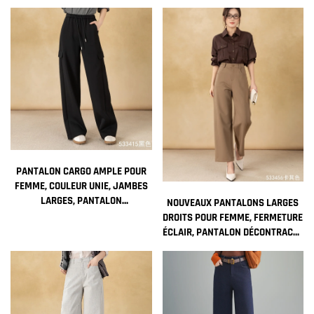
DÉCONTRACTÉS EN TISSU
STYLE DROIT LONG POUR FEMME
POLAIRE AVEC POCHE ÉLASTIQUE,
DOTÉ D'UN LOGO
PANTALON CARGO AMPLE POUR
FEMME, COULEUR UNIE, JAMBES
LARGES, PANTALON
NOUVEAUX PANTALONS LARGES
DÉCONTRACTÉ, JEANS TEINTÉS
DROITS POUR FEMME, FERMETURE
ÉCLAIR, PANTALON DÉCONTRACTÉ
ANTI-FROISSEMENT, VÊTEMENT
LONG POUR L'HIVER