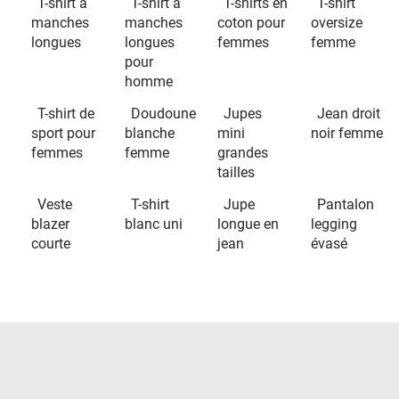
T-shirt à
T-shirt à
T-shirts en
T-shirt
manches
manches
coton pour
oversize
longues
longues
femmes
femme
pour
homme
T-shirt de
Doudoune
Jupes
Jean droit
sport pour
blanche
mini
noir femme
femmes
femme
grandes
tailles
Veste
T-shirt
Jupe
Pantalon
blazer
blanc uni
longue en
legging
courte
jean
évasé