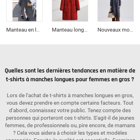
Manteau en laine oversize pour femmes avec décoration logo, vêtement d'extérieur automne-hiver, long manteau uni teint en plein, en cuir, rembourré de cachemire
Manteau long classique en laine double face pour femmes Manteau d'hiver chaud à simple boutonnage Col rabattu avec fermeture par ceinture en cachemire à capuche
Nouveaux modèles de manteau trench en laine et cachemire double face pour femmes avec bouton
Quelles sont les dernières tendances en matière de
t-shirts à manches longues pour femmes en gros ?
Lors de l'achat de t-shirts à manches longues en gros,
vous devez prendre en compte certains facteurs. Tout
d'abord, connaissez votre public. Tenez compte des
personnes qui porteront ces t-shirts. S'agit-il de jeunes
femmes, de professionnels ou, pire encore, de mamans
? Cela vous aidera à choisir les types et modèles