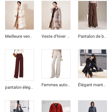
Meilleure vente de vêtements d'hiver personnalisés pour femmes, vestes doudounes, longue doudoune type bubble pour femmes
Veste d'hiver matelassée en duvet pour femme, long manteau ample et épais avec col à capuche et fermeture éclair décorative, méthode de tissage non tissé
Pantalon de bureau taille mi-haute ou haute pour femme Pantalon long droit à jambes larges pour l'automne hiver
Femmes automne rue anti-rides jeans décontractés pantalons évasés à jambes larges manches longues fermeture éclair couleur unie teinture unie
Élégant manteau d'hiver matelassé en laine pour femmes avec fermeture en cachemire et décoration logo couleur unie nouvelle collection
pantalon élégant ajusté pour femme 2025, pantalons longs confortables et décontractés en tissu polaire avec poche élastique, doté d'un logo