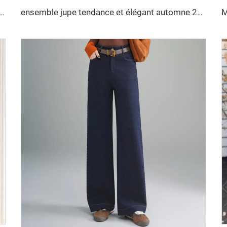
 face pour femmes, fait main, imperméable longueur mi-longue pour printemps et hiver, manteau ajusté à fermeture croisée simple
ensemble jupe tendance et élégant automne 2025, veste à col en V, ensemble deux pièces