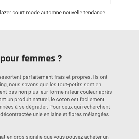
Blazer court mode automne nouvelle tendance pour femme en tissu mélangé vêtement d'extérieur vintage à manches longues chic féminin
s pour femmes ?
ressortent parfaitement frais et propres. Ils ont
ing, nous savons que les tout-petits sont en
rdent pas non plus leur forme ni leur couleur après
nt un produit naturel, le coton est facilement
nnées à se dégrader. Pour ceux qui recherchent
décontractée unie en laine et fibres mélangées
hat en gros signifie que vous pouvez acheter un