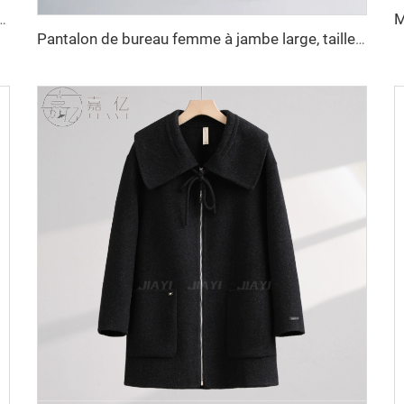
arka d'hiver avec col capuche ceinture épaisse chaleur doublée coupe-vent manteau extérieur
Pantalon de bureau femme à jambe large, taille haute, respirant, teinture unie, couleur unie, longue fermeture éclair, anti-froissage, ceinture à boucler