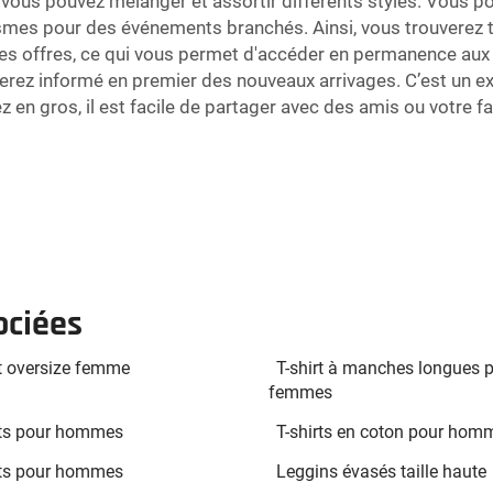
vous pouvez mélanger et assortir différents styles. Vous pou
hismes pour des événements branchés. Ainsi, vous trouverez
ses offres, ce qui vous permet d'accéder en permanence aux 
 serez informé en premier des nouveaux arrivages. C’est un e
en gros, il est facile de partager avec des amis ou votre fami
ociées
rt oversize femme
T-shirt à manches longues 
femmes
rts pour hommes
T-shirts en coton pour hom
rts pour hommes
Leggins évasés taille haute