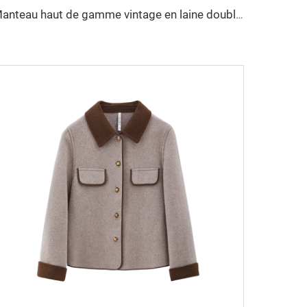
Manteau haut de gamme vintage en laine double face long automne/hiver décontracté petits revers croisé décor en fourrure de mouton