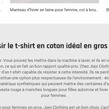
décoration logo, vêtement d'extérieur automne-hiver, long manteau uni teint en plein, en cuir, rembourré de cachemire
Manteau d'hiver en laine pour femme, col à bouton unique, garni de plumes, boutonnage, très chaud et confortable, style court
r le t-shirt en coton idéal en gro
ir. Vous pouvez les mettre dans la machine à laver, et ils en 
 ce qui en fait un bon rapport qualité-prix. Chez Jiayi Cloth
r d’un t-shirt capable de résister à cette intensité. Ils ne pe
nstitue une option plus respectueuse de l’environnement : éta
tériaux synthétiques qui peuvent mettre des centaines d’a
veste rouge à manches longues pour filles automne et hiver 
pour femmes
.
on pour femmes en gros, Jiayi Clothing est un bon choix. L'ac