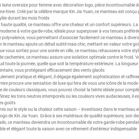
 laine oversize pour femme avec décoration logo, pièce incontournable d
ne-hiver. Créé par la célèbre marque Xin Jia Yuan, ce manteau est conçu
ylée durant les mois froids
 haute qualité, ce manteau offre une chaleur et un confort supérieurs. L
oderne à votre garde-robe, idéale pour superposer à vos tenues préférées
 polyvalence, vous permettant d'associer facilement ce manteau à divers
r le manteau ajoute un détail subtil mais chic, mettant en valeur votre g
ue vous sortiez pour une soirée en ville, ce manteau rehaussera votre sty
 de cachemire, ce manteau assure une isolation optimale contre le froid. V
 toute la journée, quelle que soit la température extérieure. La longueu
ntaire, vous protégeant efficacement des vents glacés
lement pratique et élégant, il dégage également sophistication et raffine
hemire procure une sensation de luxe qui fera de vous une icône de la mod
de couleurs classiques, vous pouvez choisir la teinte idéale pour complét
ériez les tons neutres intemporels ou les couleurs vives audacieuses, il e
es goûts
s sur le style ou la chaleur cette saison – investissez dans le manteau e
ogo de Xin Jia Yuan. Grâce à ses matériaux de qualité supérieure, son d
tails, ce manteau deviendra un incontournable de votre garde-robe pend
le et élégant toute la saison avec ce vêtement d'extérieur indispensable