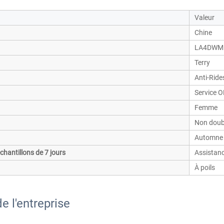
Valeur
Chine
LA4DWM
Terry
Anti-Ride
Service 
Femme
Non doub
Automne
hantillons de 7 jours
Assistan
À poils
e l'entreprise