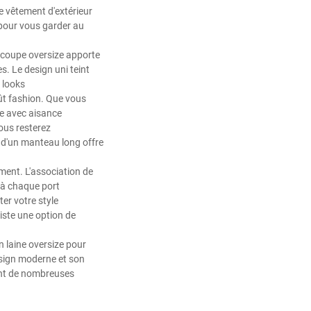
e vêtement d'extérieur
 pour vous garder au
a coupe oversize apporte
. Le design uni teint
 looks
oût fashion. Que vous
le avec aisance
ous resterez
r d'un manteau long offre
ment. L'association de
e à chaque port
er votre style
xiste une option de
n laine oversize pour
esign moderne et son
ant de nombreuses