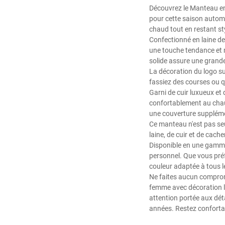
Découvrez le Manteau en
pour cette saison autom
chaud tout en restant st
Confectionné en laine de
une touche tendance et m
solide assure une grande
La décoration du logo su
fassiez des courses ou q
Garni de cuir luxueux et
confortablement au chaud
une couverture suppléme
Ce manteau n'est pas seu
laine, de cuir et de cac
Disponible en une gamme 
personnel. Que vous préf
couleur adaptée à tous l
Ne faites aucun compromi
femme avec décoration l
attention portée aux dé
années. Restez confortab