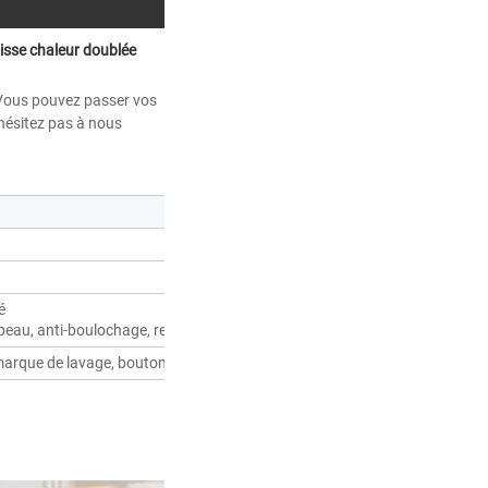
sse chaleur doublée 
Vous pouvez passer vos 
hésitez pas à nous 
é
peau, anti-boulochage, respirant, confortable, séchage rapide, thermorégu
marque de lavage, bouton, tissu