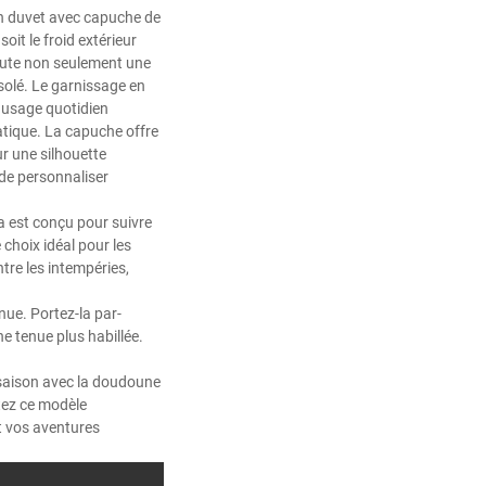
en duvet avec capuche de
it le froid extérieur
oute non seulement une
solé. Le garnissage en
n usage quotidien
atique. La capuche offre
ur une silhouette
 de personnaliser
ka est conçu pour suivre
 choix idéal pour les
tre les intempéries,
nue. Portez-la par-
e tenue plus habillée.
a saison avec la doudoune
tez ce modèle
t vos aventures