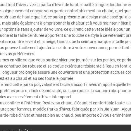
aud tout l'hiver avec la parka d'hiver de haute qualité, longue doudoune 
e soigneusement conçue vous garde confortablement au chaud, quel que so
atériaux de haute qualité, ce parka présente un design matelassé qui aj
, mais aide également à emprisonner la chaleur et à vous maintenir bien i
r optimale sans ajouter de volume, ce qui rend cette veste idéale pour u
che et la taille ceinturée apportent une touche de style à ce vêtement pr
aire contre le vent et la neige, tandis que la ceinture marque la taille po
ous pouvez facilement ajuster la ceinture à votre convenance, permettant
lon vos préférences
rses en ville ou que vous partiez skier une journée sur les pentes, ce par
Sa construction robuste et sa coque extérieure résistante à l'eau en font le
Sa longueur prolongée assure une couverture et une protection accrues con
stiez au chaud et au sec toute la journée
e rend cette parka polyvalente et facile à assortir avec n'importe quelle te
l préférés pour un look décontracté, ou superposez-la sur une robe pour un
inies avec ce vêtement d'hiver intemporel
ous confiner à l'intérieur. Restez au chaud, élégant et confortable toute l
eure pour femmes, modèle Parka d'hiver, fabriquée par Xin Jia Yuan. Ajou
garde-robe d'hiver et restez bien au chaud, peu importe où vous emmènen