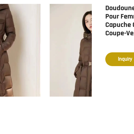
Doudoune
Pour Femm
Capuche C
Coupe-Ve
Inquiry