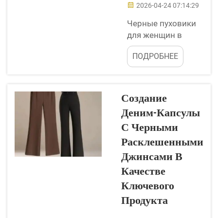
2026-04-24 07:14:29
Черные пуховики
для женщин в
последнее время
ПОДРОБНЕЕ
становятся
особенно
популярными. Они
уютные, выглядят
Создание
стильно и
Деним-Капсулы
идеально подходят
С Черными
для холодной
погоды. Многие
Расклешенными
люди хотят их
Джинсами В
приобрести — и на
Качестве
то есть веские
Ключевого
причины! Когда вы
думаете об
Продукта
управлении