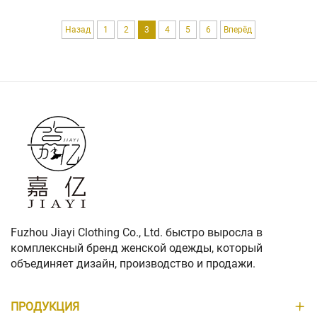
выглядят
элегантно,
Назад
1
2
3
4
5
6
Вперёд
подходят для
многих
ситуаций и
универсальны
для разных
случаев. Для
компаний,
таких как Jiayi
Clothing,
закупка белых
блузок
крупными
Fuzhou Jiayi Clothing Co., Ltd. быстро выросла в
партиями —
комплексный бренд женской одежды, который
разумное
объединяет дизайн, производство и продажи.
решение,
позволяющее
ПРОДУКЦИЯ
сэкономить