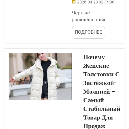
рисками запасов,
2026-04-23 02:34:30
этот ж...
Черные
расклешенные
джинсы
ПОДРОБНЕЕ
возвращаются в
моду с большой
силой и могут стать
центральным
Почему
элементом вашей
Женские
деним-капсулы.
Толстовки С
Компания Jiayi
Clothing знает,
Застёжкой-
насколько важно
Молнией —
иметь вещи,
Самый
которые легко
Стабильный
комбинируются
между собой. С
Товар Для
черными
Продаж