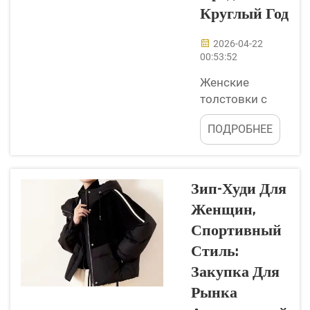
расклешенными
Круглый Год
джинсами у вас есть
нечто...
2026-04-22
00:53:52
Женские
толстовки с
застёжкой-
ПОДРОБНЕЕ
молнией
пользуются
популярностью
в течение всего
Зип-Худи Для
года. Они
Женщин,
удобны,
Спортивный
выглядят
стильно и
Стиль:
подходят
Закупка Для
практически
Рынка
для любой