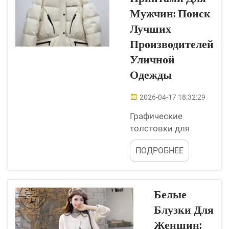
пользуются
Мужчин: Поиск
большой
популярностью,
Лучших
поскольку
Производителей
выглядят стильно
Уличной
и при этом
Одежды
обеспечивают
комфорт. Люди
2026-04-17 18:32:29
носят их и
чувствуют себя
Графические
значительно
толстовки для
увереннее. В
мужчин сейчас
компании Jiayi
ПОДРОБНЕЕ
очень популярны в
Clothing мы
уличной моде. В
считаем, что
компании Jiayi
каждый...
Clothing мы
Белые
понимаем,
Блузки Для
насколько важно
Женщин:
выбрать