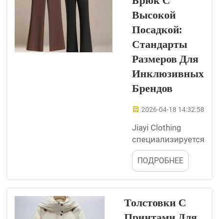
Брюк С
уже много лет, и
Высокой
не похоже, что
скоро исчезнут.
Посадкой:
Такой фасон брюк
Стандарты
визуально делает
Размеров Для
фигуру выше и
Инклюзивных
придаёт особую
элегантность.
Брендов
Каждый...
2026-04-18 14:32:58
Jiayi Clothing
специализируется
на производстве
ПОДРОБНЕЕ
брюк с высокой
посадкой,
которые подходят
каждому. Эти
Толстовки С
брюки
Принтами Для