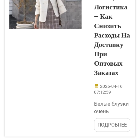
правильную
Логистика
толстовку. Эти
— Как
толстовки не
Снизить
просто согревают
Расходы На
вас, но и
демонстрируют
Доставку
ваш стиль и
При
индивидуальность.
Оптовых
Независимо от
Заказах
того, проводите ли
вы время с
2026-04-16
друзьями...
07:12:59
Белые блузки
очень
популярны в
ПОДРОБНЕЕ
женской
моде. Они