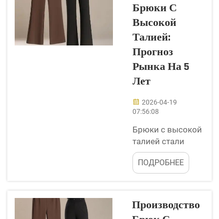
Брюки С
понимаем,
насколько важно
Высокой
выбирать куртки,
Талией:
которые сохраняют
Прогноз
тепло и выглядят
Рынка На 5
стильно. Один из
ключевых
Лет
параметров, на
который следует
2026-04-19
07:56:08
обратить внимание,
— это степень
Брюки с высокой
пуховости.
талией стали
Показатель степени
чрезвычайно
пуховости
ПОДРОБНЕЕ
популярными
отражает,
среди многих
насколько пух...
людей в наши
дни. Они
Производство
остаются в моде