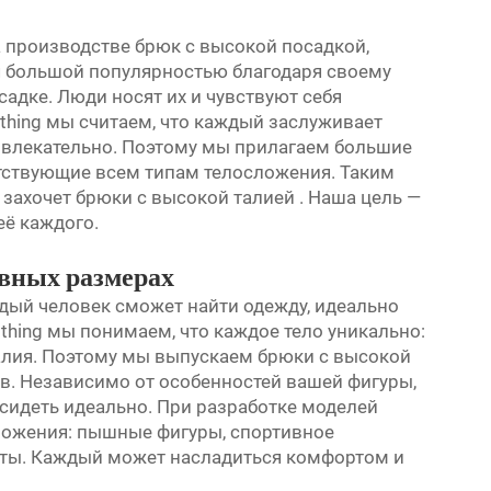
на производстве брюк с высокой посадкой,
я большой популярностью благодаря своему
адке. Люди носят их и чувствуют себя
othing мы считаем, что каждый заслуживает
ивлекательно. Поэтому мы прилагаем большие
тствующие всем типам телосложения. Таким
и захочет
брюки с высокой талией
. Наша цель —
её каждого.
ивных размерах
ждый человек сможет найти одежду, идеально
othing мы понимаем, что каждое тело уникально:
 талия. Поэтому мы выпускаем брюки с высокой
в. Независимо от особенностей вашей фигуры,
т сидеть идеально. При разработке моделей
ожения: пышные фигуры, спортивное
ты. Каждый может насладиться комфортом и