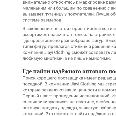
внимательно относитесь к маркировке раз
маленьким или большим по сравнению с ан
вызывает путаницу у покупателей. Лучше об
системе размеров.
В заключение, не стоит ориентироваться ис
ассортимент рассчитан только на стройных 
где представлено разнообразие фигур. Вмес
типы фигур, предлагая стильные решения к
компания Jiayi Clothing сможет создавать
ле
любимую многими, а не лишь немногими.
Где найти надёжного оптового п
Поиск хорошего поставщика имеет решающе
посадкой. В компании Jiayi Clothing мы стр
которые разделяют наши ценности и помог
Первый шаг — проведение исследований. Из
специализирующихся на текстиле, особенно
оптовую продажу одежды, зачастую публик
компаний. Это помогает найти надёжного п