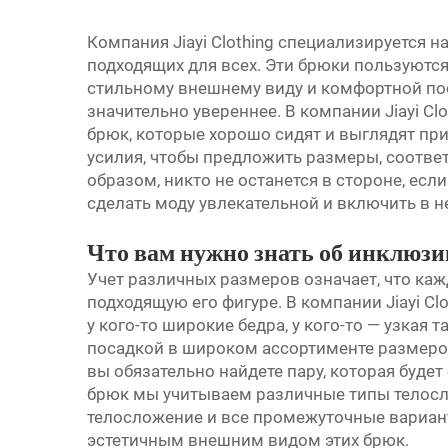
Компания Jiayi Clothing специализируется 
подходящих для всех. Эти брюки пользуютс
стильному внешнему виду и комфортной пос
значительно увереннее. В компании Jiayi Cl
брюк, которые хорошо сидят и выглядят пр
усилия, чтобы предложить размеры, соотве
образом, никто не останется в стороне, есл
сделать моду увлекательной и включить в н
Что вам нужно знать об инклюз
Учет различных размеров означает, что ка
подходящую его фигуре. В компании Jiayi Cl
у кого-то широкие бедра, у кого-то — узкая
посадкой в широком ассортименте размеро
вы обязательно найдете пару, которая буде
брюк мы учитываем различные типы телосл
телосложение и все промежуточные вариан
эстетичным внешним видом этих брюк.