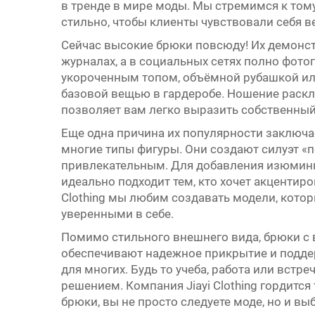
в тренде в мире моды. Мы стремимся к том
стильно, чтобы клиенты чувствовали себя в
Сейчас высокие брюки повсюду! Их демонст
журналах, а в социальных сетях полно фото
укороченным топом, объёмной рубашкой или
базовой вещью в гардеробе. Ношение
раскл
позволяет вам легко выразить собственный
Еще одна причина их популярности заключа
многие типы фигуры. Они создают силуэт «
привлекательным. Для добавления изюминк
идеально подходит тем, кто хочет акцентиро
Clothing мы любим создавать модели, кото
уверенными в себе.
Помимо стильного внешнего вида, брюки с 
обеспечивают надежное прикрытие и подде
для многих. Будь то учеба, работа или встр
решением. Компания Jiayi Clothing гордится 
брюки, вы не просто следуете моде, но и в